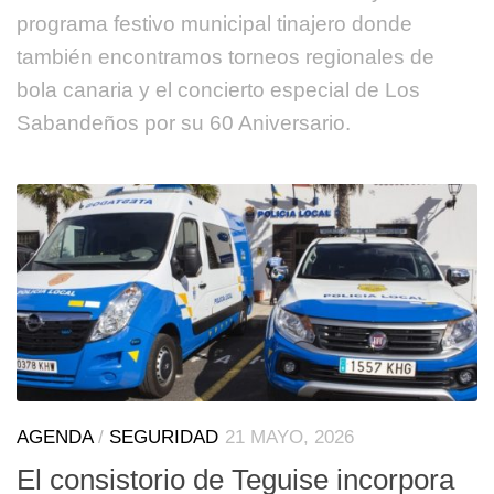
programa festivo municipal tinajero donde
también encontramos torneos regionales de
bola canaria y el concierto especial de Los
Sabandeños por su 60 Aniversario.
AGENDA
/
SEGURIDAD
21 MAYO, 2026
El consistorio de Teguise incorpora