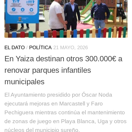
EL DATO
/
POLÍTICA
21 MAYO, 2026
En Yaiza destinan otros 300.000€ a
renovar parques infantiles
municipales
El Ayuntamiento presidido por Óscar Noda
ejecutará mejoras en Marcastell y Faro
Pechiguera mientras continúa el mantenimiento
de zonas de juego en Playa Blanca, Uga y otros
núcleos del municipio sureño.