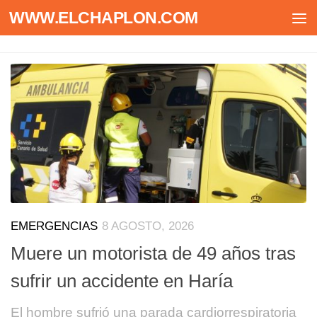
WWW.ELCHAPLON.COM
Saltar al contenido
EMERGENCIAS
8 AGOSTO, 2026
Muere un motorista de 49 años tras
sufrir un accidente en Haría
El hombre sufrió una parada cardiorrespiratoria