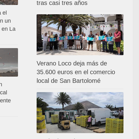
tras casi tres años
 el
en un
 en La
Verano Loco deja más de
35.600 euros en el comercio
local de San Bartolomé
n
cal
dente