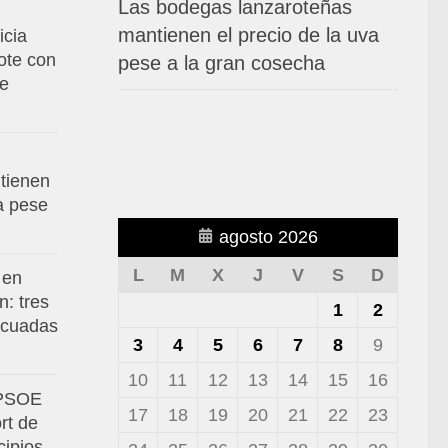
Las bodegas lanzaroteñas
mantienen el precio de la uva
icia
ote con
pese a la gran cosecha
de
tienen
va pese
agosto 2026
L
M
X
J
V
S
D
 en
: tres
1
2
acuadas
3
4
5
6
7
8
9
10
11
12
13
14
15
16
 PSOE
17
18
19
20
21
22
23
rt de
cipios