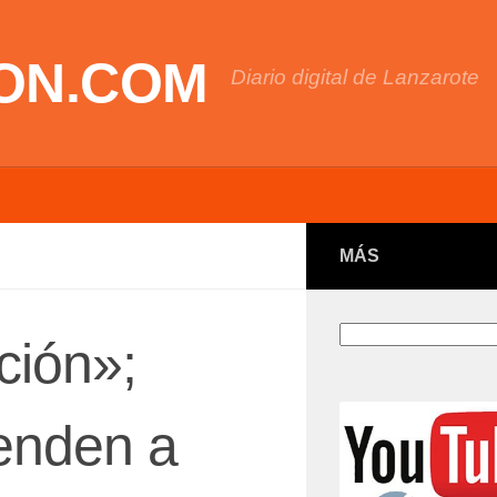
ON.COM
Diario digital de Lanzarote
MÁS
Buscar
ción»;
enden a