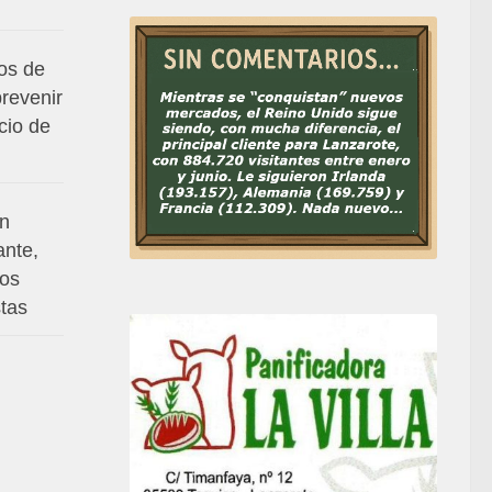
os de
prevenir
cio de
en
ante,
mos
stas