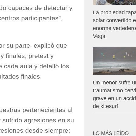
do capaces de detectar y
La propiedad tapa
entros participantes”,
solar convertido 
enorme vertedero
Vega
or su parte, explicó que
y finales, pretest y
 cada aula y detalló los
ltados finales.
Un menor sufre u
traumatismo cervi
grave en un acci
de kitesurf
uestras pertenecientes al
 sufrido agresiones en su
gresiones desde siempre;
LO MÁS LEÍDO