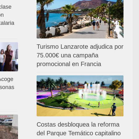
clase
on
alaria
Turismo Lanzarote adjudica por
75.000€ una campaña
promocional en Francia
Acoge
rsonas
Costas desbloquea la reforma
del Parque Temático capitalino