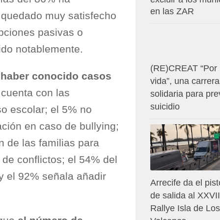
en las ZAR
 quedado muy satisfecho
opciones pasivas o
ido notablemente.
(RE)CREAT “Por 
 haber conocido casos
vida”, una carrera
 cuenta con las
solidaria para pre
suicidio
o escolar; el 5% no
ción en caso de bullying;
n de las familias para
 de conflictos; el 54% del
y el 92% señala añadir
Arrecife da el pis
de salida al XXVII
Rallye Isla de Los