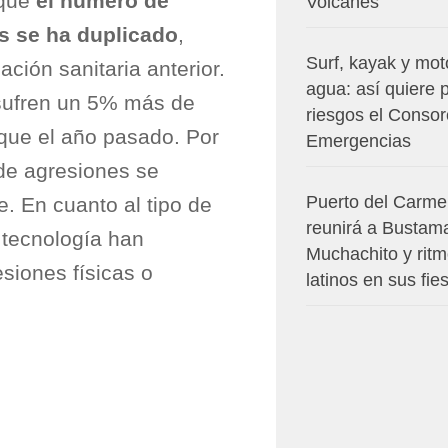
 que
el número de
Volcanes
s se ha duplicado
,
Surf, kayak y mot
ción sanitaria anterior.
agua: así quiere 
 sufren un 5% más de
riesgos el Consor
 que el año pasado. Por
Emergencias
de agresiones se
Puerto del Carm
e. En cuanto al tipo de
reunirá a Bustam
 tecnología han
Muchachito y rit
siones físicas o
latinos en sus fie