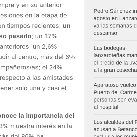
mpre y en su anterior
Pedro Sánchez in
resiones en la etapa de
agosto en Lanzar
 en tiempos recientes;
un
varias semanas 
descanso
rso pasado
; un 17%
anteriores; un 2,6%
Las bodegas
lanzaroteñas man
dir al centro; más del 6%
el precio de la u
compañeros/as; el 24%
a la gran cosecha
 respecto a las amistades,
Aparatoso vuelco
ener solo una y casi el
Puerto del Carmen
personas son ev
al hospital
onoce la importancia del
Los alcaldes del
73% muestra interés en la
acusan a Betanco
 más del 86% ha
excluir a los muni