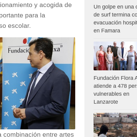
cionamiento y acogida de
Un golpe en una 
portante para la
de surf termina c
evacuación hospit
so escolar.
en Famara
Fundación Flora 
atiende a 478 pe
vulnerables en
Lanzarote
a combinación entre artes