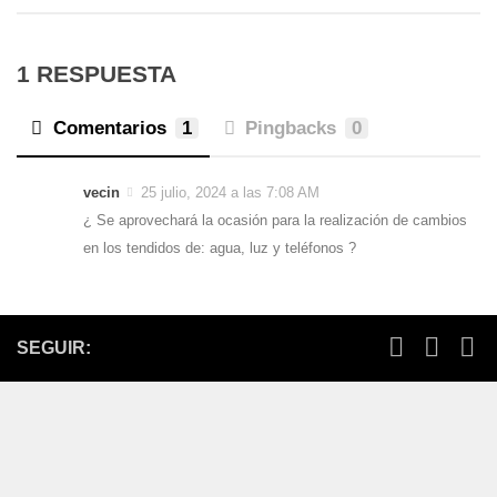
1 RESPUESTA
Comentarios
1
Pingbacks
0
vecin
25 julio, 2024 a las 7:08 AM
¿ Se aprovechará la ocasión para la realización de cambios
en los tendidos de: agua, luz y teléfonos ?
SEGUIR: