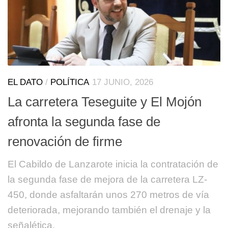
EL DATO
/
POLÍTICA
17 JUNIO, 2026
La carretera Teseguite y El Mojón
afronta la segunda fase de
renovación de firme
El Cabildo de Lanzarote inicia la contratación de
la segunda fase de mejora de la carretera LZ-
450, donde asfaltarán unos 270 metros de vía
deteriorada, mejorando también el drenaje y la
señalética.