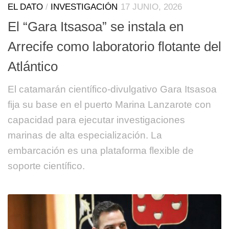
EL DATO
/
INVESTIGACIÓN
17 JUNIO, 2026
El “Gara Itsasoa” se instala en
Arrecife como laboratorio flotante del
Atlántico
El catamarán científico-divulgativo Gara Itsasoa
fija su base en el puerto Marina Lanzarote con
capacidad para ejecutar investigaciones
marinas de alta especialización. La
embarcación es una plataforma flexible de
soporte científico.