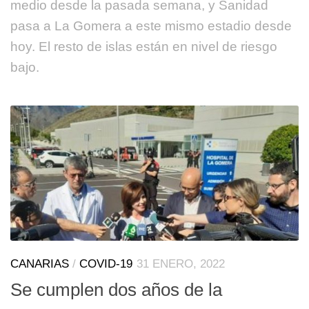
medio desde la pasada semana, y Sanidad
pasa a La Gomera a este mismo estadio desde
hoy. El resto de islas están en nivel de riesgo
bajo.
CANARIAS
/
COVID-19
31 ENERO, 2022
Se cumplen dos años de la