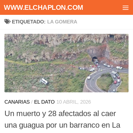
WWW.ELCHAPLON.COM
Saltar al contenido
ETIQUETADO:
LA GOMERA
CANARIAS
/
EL DATO
10 ABRIL, 2026
Un muerto y 28 afectados al caer
una guagua por un barranco en La