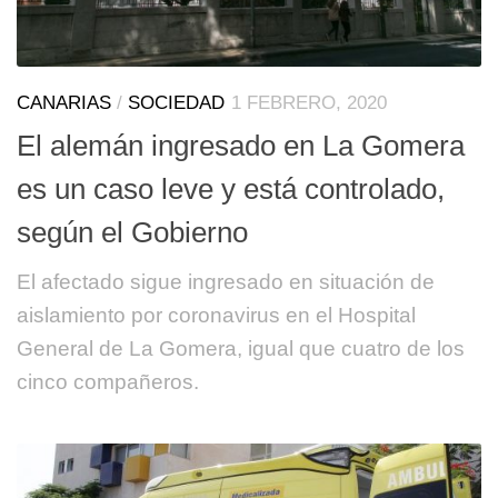
CANARIAS
/
SOCIEDAD
1 FEBRERO, 2020
El alemán ingresado en La Gomera
es un caso leve y está controlado,
según el Gobierno
El afectado sigue ingresado en situación de
aislamiento por coronavirus en el Hospital
General de La Gomera, igual que cuatro de los
cinco compañeros.