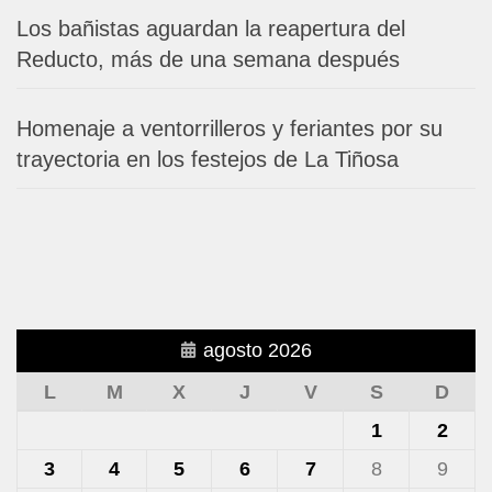
Los bañistas aguardan la reapertura del
Reducto, más de una semana después
Homenaje a ventorrilleros y feriantes por su
trayectoria en los festejos de La Tiñosa
agosto 2026
L
M
X
J
V
S
D
1
2
3
4
5
6
7
8
9