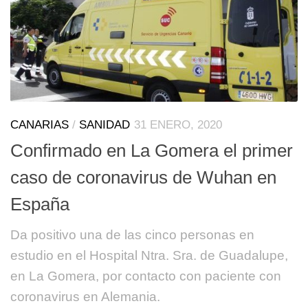
CANARIAS
/
SANIDAD
31 ENERO, 2020
Confirmado en La Gomera el primer
caso de coronavirus de Wuhan en
España
Da positivo una de las cinco personas en
estudio en el Hospital Ntra. Sra. de Guadalupe,
en La Gomera, por contacto con paciente con
coronavirus en Alemania.