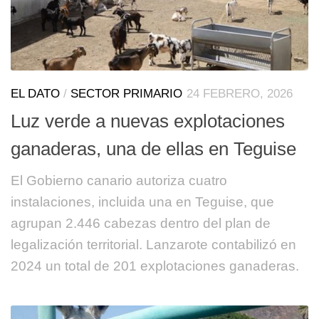
EL DATO
/
SECTOR PRIMARIO
24 FEBRERO, 2026
Luz verde a nuevas explotaciones
ganaderas, una de ellas en Teguise
El Gobierno canario autoriza cuatro
instalaciones, incluida una en Teguise, que
agrupan 2.446 cabezas dentro del plan de
legalización territorial. Lanzarote contabilizó en
2024 un total de 201 explotaciones ganaderas.