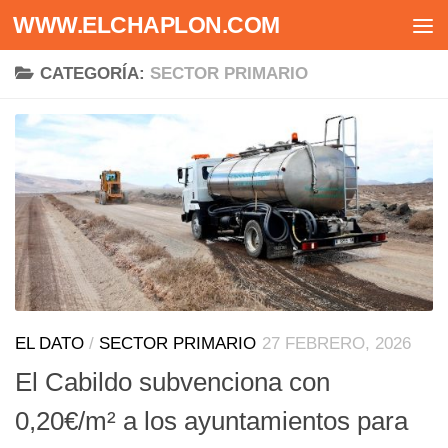
WWW.ELCHAPLON.COM
Saltar al contenido
CATEGORÍA:
SECTOR PRIMARIO
EL DATO
/
SECTOR PRIMARIO
27 FEBRERO, 2026
El Cabildo subvenciona con
0,20€/m² a los ayuntamientos para