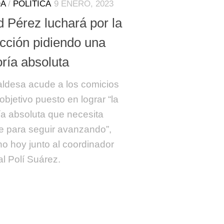
A
/
POLÍTICA
9 ENERO, 2023
d Pérez luchará por la
ección pidiendo una
ría absoluta
aldesa acude a los comicios
objetivo puesto en lograr “la
a absoluta que necesita
fe para seguir avanzando”,
ho hoy junto al coordinador
al Polí Suárez.