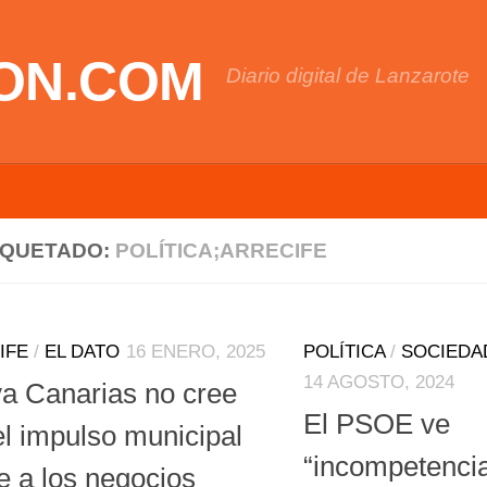
ON.COM
Diario digital de Lanzarote
IQUETADO:
POLÍTICA;ARRECIFE
IFE
/
EL DATO
16 ENERO, 2025
POLÍTICA
/
SOCIEDA
14 AGOSTO, 2024
a Canarias no cree
El PSOE ve
el impulso municipal
“incompetencia
e a los negocios