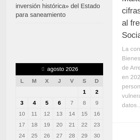
inversión histórica» del Estado
cifra
para saneamiento
al fr
Soci
La con
Bienes
de Arr
agosto 2026
en 202
L
M
X
J
V
S
D
person
1
2
vulner
3
4
5
6
7
8
9
datos
10
11
12
13
14
15
16
17
18
19
20
21
22
23
24
25
26
27
28
29
30