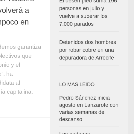
El desempleo suma 196
personas en julio y
volverá a
vuelve a superar los
ampoco en
7.000 parados
Detenidos dos hombres
demos garantiza
por robar cobre en una
olectivos que
depuradora de Arrecife
nio y el
e”, ha
idata al
LO MÁS LEÍDO
ía capitalina,
Pedro Sánchez inicia
agosto en Lanzarote con
varias semanas de
descanso