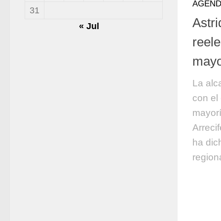
AGEND
31
Astri
« Jul
reel
mayo
La alc
con el 
mayorí
Arreci
ha dic
region