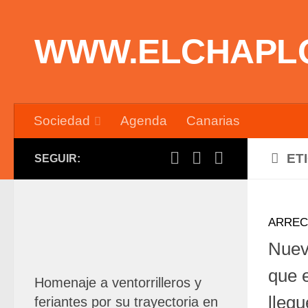
Saltar al contenido
WWW.ELCHAPL
Sociedad
Agenda
Canarias
ET
SEGUIR:
ARREC
Nuev
que 
Homenaje a ventorrilleros y
llegu
feriantes por su trayectoria en