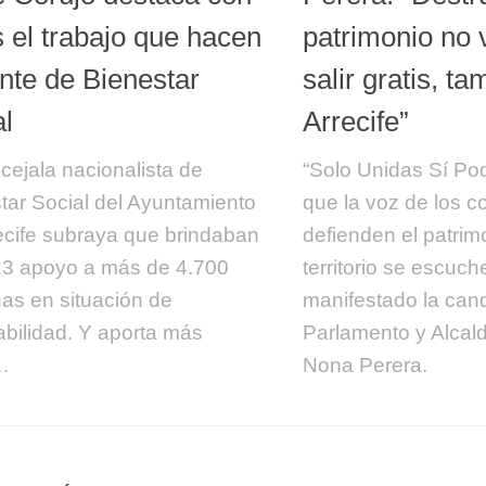
s el trabajo que hacen
patrimonio no 
ente de Bienestar
salir gratis, t
al
Arrecife”
cejala nacionalista de
“Solo Unidas Sí Po
tar Social del Ayuntamiento
que la voz de los c
ecife subraya que brindaban
defienden el patrimo
3 apoyo a más de 4.700
territorio se escuch
as en situación de
manifestado la cand
abilidad. Y aporta más
Parlamento y Alcald
…
Nona Perera.