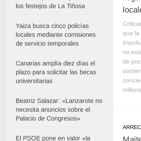
los festejos de La Tiñosa
local
Critic
Yaiza busca cinco policías
que la
locales mediante comisiones
impuls
de servicio temporales
no est
de pro
Canarias amplía diez días el
sostie
plazo para solicitar las becas
concie
universitarias
millona
Beatriz Salazar: «Lanzarote no
necesita anuncios sobre el
Palacio de Congresos»
ARREC
El PSOE pone en valor «la
Mait