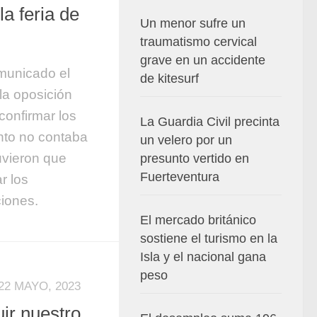
la feria de
Un menor sufre un
traumatismo cervical
grave en un accidente
municado el
de kitesurf
 la oposición
 confirmar los
La Guardia Civil precinta
nto no contaba
un velero por un
uvieron que
presunto vertido en
Fuerteventura
r los
ciones.
El mercado británico
sostiene el turismo en la
Isla y el nacional gana
peso
22 MAYO, 2023
uir nuestro