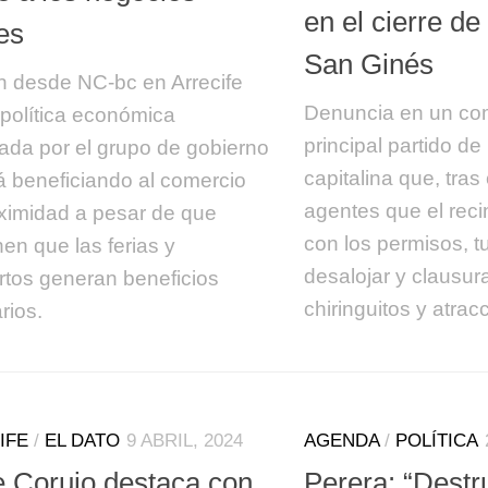
en el cierre de 
es
San Ginés
an desde NC-bc en Arrecife
Denuncia en un co
 política económica
principal partido de
ada por el grupo de gobierno
capitalina que, tras
á beneficiando al comercio
agentes que el reci
ximidad a pesar de que
con los permisos, t
nen que las ferias y
desalojar y clausura
rtos generan beneficios
chiringuitos y atrac
rios.
IFE
/
EL DATO
9 ABRIL, 2024
AGENDA
/
POLÍTICA
e Corujo destaca con
Perera: “Destr