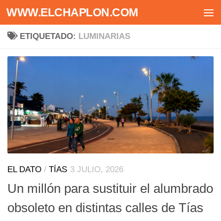
WWW.ELCHAPLON.COM
Saltar al contenido
ETIQUETADO:
LUMINARIAS
EL DATO
/
TÍAS
3 JULIO, 2026
Un millón para sustituir el alumbrado
obsoleto en distintas calles de Tías