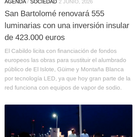
AGENDA
/
SOCIEDAD
2 JUNIO, 2026
San Bartolomé renovará 555
luminarias con una inversión insular
de 423.000 euros
El Cabildo licita con financiación de fondos
europeos las obras para sustituir el alumbrado
público de El Islote, Güime y Montaña Blanca
por tecnología LED, ya que hoy gran parte de la
red funciona con equipos de vapor de sodio.