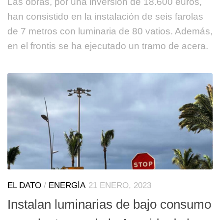
Las obras, por una inversión de 18.600 euros,
han consistido en la instalación de seis farolas
de 7 metros con luminaria de 80 vatios. Además,
en el frontis se ha ejecutado un tramo de acera.
EL DATO
/
ENERGÍA
21 ENERO, 2023
Instalan luminarias de bajo consumo