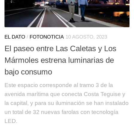
EL DATO
/
FOTONOTICIA
10 AGOSTO, 2023
El paseo entre Las Caletas y Los
Mármoles estrena luminarias de
bajo consumo
Este espacio corresponde al tramo 3 de la
avenida marítima que conecta Costa Teguise y
la capital, y para su iluminación se han instalado
un total de 32 nuevas farolas con tecnología
LED.