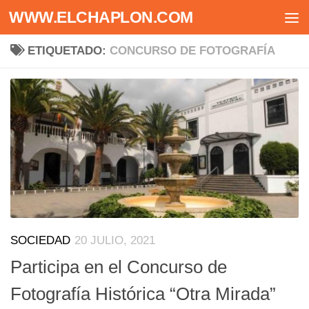
WWW.ELCHAPLON.COM
Saltar al contenido
ETIQUETADO:
CONCURSO DE FOTOGRAFÍA
SOCIEDAD
20 JULIO, 2021
Participa en el Concurso de
Fotografía Histórica “Otra Mirada”