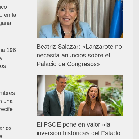
ico
o en la
 gana
Beatriz Salazar: «Lanzarote no
ma 196
necesita anuncios sobre el
 y
Palacio de Congresos»
los
ombres
n una
ecife
El PSOE pone en valor «la
arios
inversión histórica» del Estado
a