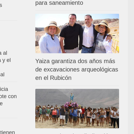
para saneamiento
s
a al
 y el
Yaiza garantiza dos años más
de excavaciones arqueológicas
al
en el Rubicón
icia
ote con
de
tienen