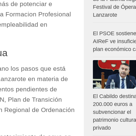
ás de potenciar e
Festival de Ópera
 la Formacion Profesional
Lanzarote
empleabilidad en
El PSOE sostiene
AIReF ve insuficie
plan económico c
ua
ano los pasos que está
Lanzarote en materia de
ientos pendientes de
El Cabildo destin
N, Plan de Transición
200.000 euros a
an Regional de Ordenación
subvencionar el
patrimonio cultura
privado