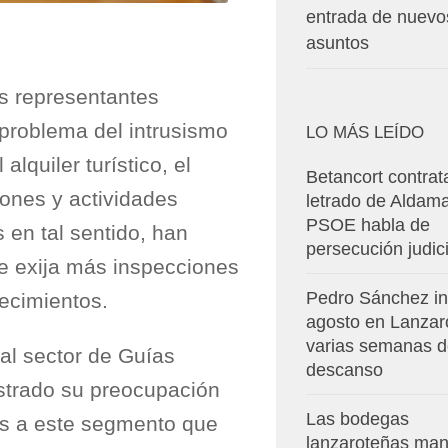
entrada de nuevo
asuntos
os representantes
problema del intrusismo
LO MÁS LEÍDO
alquiler turístico, el
Betancort contrat
iones y actividades
letrado de Aldama
PSOE habla de
s en tal sentido, han
persecución judici
ue exija más inspecciones
Pedro Sánchez in
ecimientos.
agosto en Lanzar
varias semanas 
al sector de Guías
descanso
strado su preocupación
Las bodegas
as a este segmento que
lanzaroteñas man