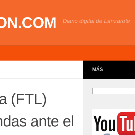
ON.COM
Diario digital de Lanzarote
MÁS
Buscar
ca (FTL)
das ante el