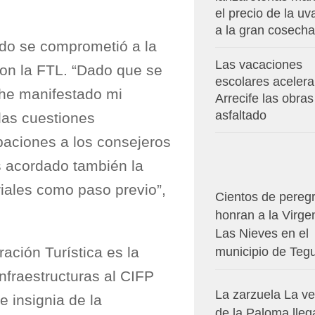
el precio de la u
a la gran cosecha
ildo se comprometió a la
Las vacaciones
con la FTL. “Dado que se
escolares aceler
 he manifestado mi
Arrecife las obras
asfaltado
las cuestiones
paciones a los consejeros
 acordado también la
iales como paso previo”,
Cientos de pereg
honran a la Virge
Las Nieves en el
ación Turística es la
municipio de Teg
infraestructuras al CIFP
La zarzuela La v
 insignia de la
de la Paloma lleg