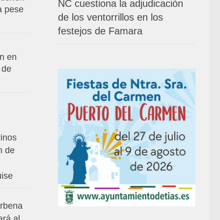
NC cuestiona la adjudicación
va pese
de los ventorrillos en los
festejos de Famara
an en
 de
rinos
n de
uise
erbena
ará al