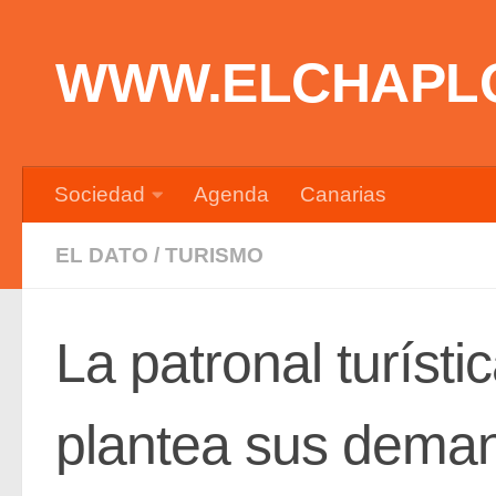
Saltar al contenido
WWW.ELCHAPL
Sociedad
Agenda
Canarias
EL DATO
/
TURISMO
La patronal turísti
plantea sus deman