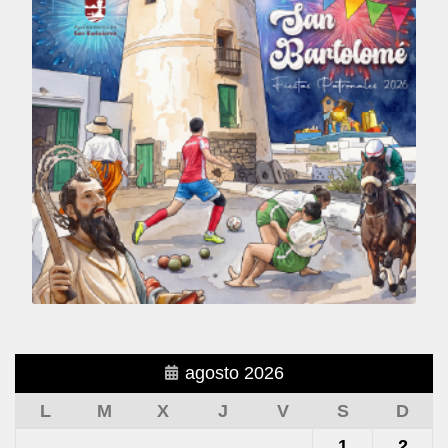
agosto 2026
L
M
X
J
V
S
D
1
2