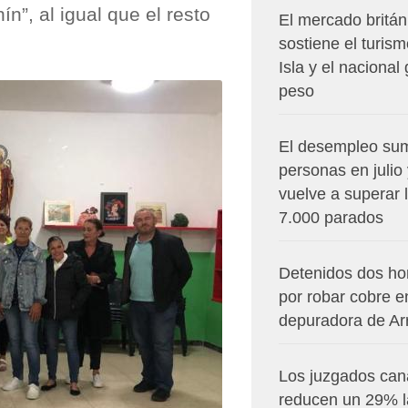
n”, al igual que el resto
El mercado britán
sostiene el turism
Isla y el nacional
peso
El desempleo su
personas en julio
vuelve a superar 
7.000 parados
Detenidos dos h
por robar cobre e
depuradora de Arr
Los juzgados can
reducen un 29% l