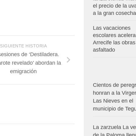
el precio de la u
a la gran cosecha
Las vacaciones
escolares aceler
Arrecife las obras
SIGUIENTE HISTORIA
asfaltado
sesiones de ‘Destiladera.
rote revelado’ abordan la
emigración
Cientos de pereg
honran a la Virge
Las Nieves en el
municipio de Teg
La zarzuela La v
de la Paloma lleg