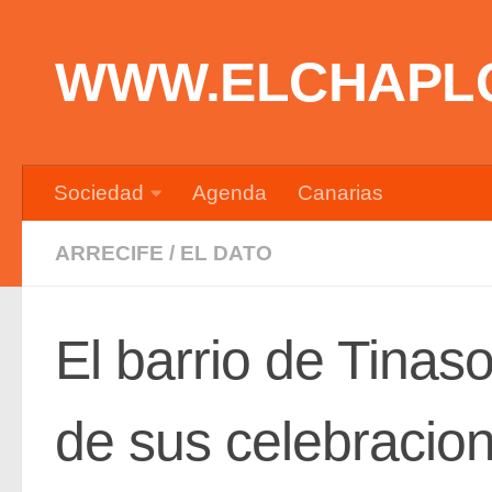
Saltar al contenido
WWW.ELCHAPL
Sociedad
Agenda
Canarias
ARRECIFE
/
EL DATO
El barrio de Tinaso
de sus celebracio