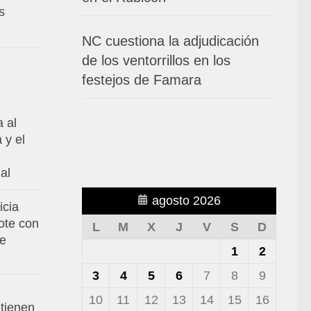
s
NC cuestiona la adjudicación
de los ventorrillos en los
festejos de Famara
a al
 y el
al
agosto 2026
icia
ote con
L
M
X
J
V
S
D
de
1
2
3
4
5
6
7
8
9
10
11
12
13
14
15
16
tienen