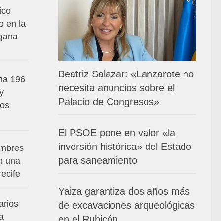
ico
o en la
 gana
Beatriz Salazar: «Lanzarote no
ma 196
necesita anuncios sobre el
 y
Palacio de Congresos»
los
El PSOE pone en valor «la
inversión histórica» del Estado
ombres
para saneamiento
n una
ecife
Yaiza garantiza dos años más
arios
de excavaciones arqueológicas
a
en el Rubicón