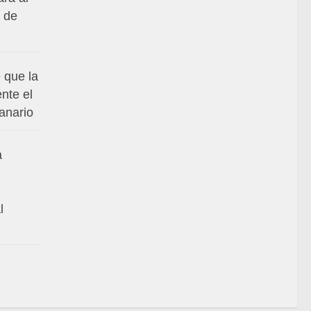
 de
 que la
nte el
anario
a
l