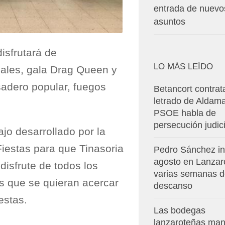
entrada de nuevo
asuntos
disfrutará de
LO MÁS LEÍDO
cales, gala Drag Queen y
sadero popular, fuegos
Betancort contrat
letrado de Aldama
PSOE habla de
persecución judici
ajo desarrollado por la
iestas para que Tinasoria
Pedro Sánchez in
agosto en Lanzar
disfrute de todos los
varias semanas 
os que se quieran acercar
descanso
iestas.
Las bodegas
lanzaroteñas man