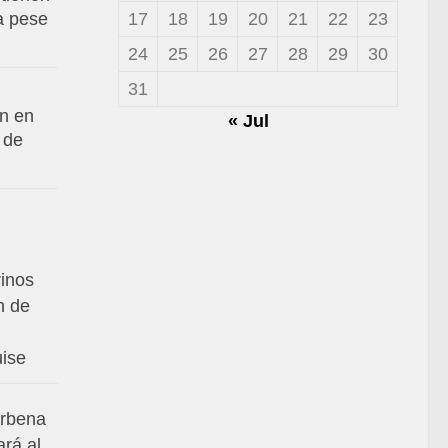
17
18
19
20
21
22
23
va pese
24
25
26
27
28
29
30
31
an en
« Jul
 de
rinos
n de
uise
erbena
ará al