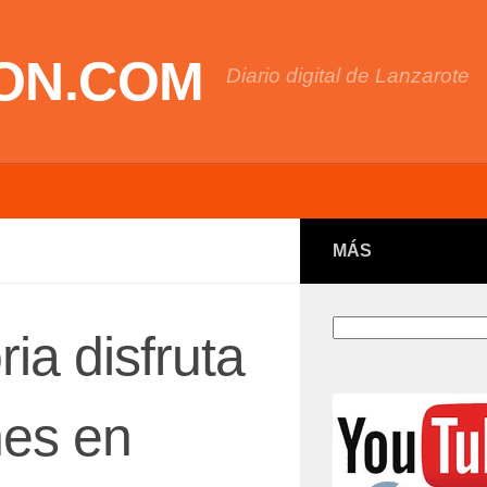
ON.COM
Diario digital de Lanzarote
MÁS
Buscar
ria disfruta
nes en