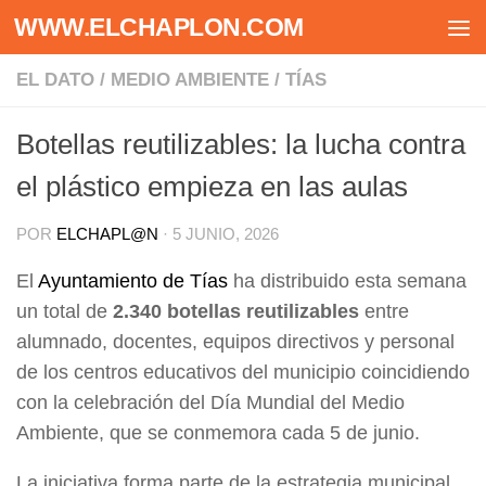
WWW.ELCHAPLON.COM
Saltar al contenido
EL DATO
/
MEDIO AMBIENTE
/
TÍAS
Botellas reutilizables: la lucha contra
el plástico empieza en las aulas
POR
ELCHAPL@N
·
5 JUNIO, 2026
El
Ayuntamiento de Tías
ha distribuido esta semana
un total de
2.340 botellas reutilizables
entre
alumnado, docentes, equipos directivos y personal
de los centros educativos del municipio coincidiendo
con la celebración del Día Mundial del Medio
Ambiente, que se conmemora cada 5 de junio.
La iniciativa forma parte de la estrategia municipal