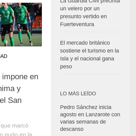
La Guardia Civil precinta
un velero por un
presunto vertido en
Fuerteventura
El mercado británico
sostiene el turismo en la
DAD
Isla y el nacional gana
peso
e impone en
nima y
LO MÁS LEÍDO
 el San
Pedro Sánchez inicia
agosto en Lanzarote con
varias semanas de
, que marcó
descanso
mo pudo en la