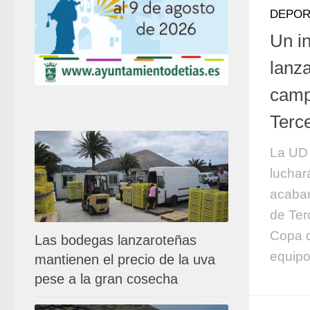
DEPOR
Un i
lanza
camp
Terc
La UD 
luchar
acabar
de Ter
Copa d
Las bodegas lanzaroteñas
equip
mantienen el precio de la uva
pese a la gran cosecha