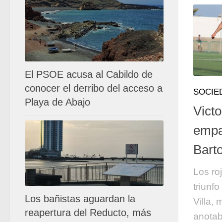
El PSOE acusa al Cabildo de
conocer el derribo del acceso a
SOCIE
Playa de Abajo
Victo
empa
Bart
Los roj
triunf
Los bañistas aguardan la
Villa,
reapertura del Reducto, más
anotab