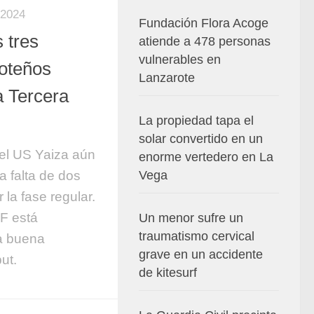
2024
Fundación Flora Acoge
s tres
atiende a 478 personas
vulnerables en
roteños
Lanzarote
a Tercera
La propiedad tapa el
solar convertido en un
el US Yaiza aún
enorme vertedero en La
a falta de dos
Vega
 la fase regular.
F está
Un menor sufre un
traumatismo cervical
a buena
grave en un accidente
ut.
de kitesurf