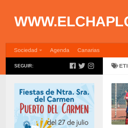
Saltar al contenido
WWW.ELCHAPL
Sociedad
Agenda
Canarias
ET
SEGUIR: