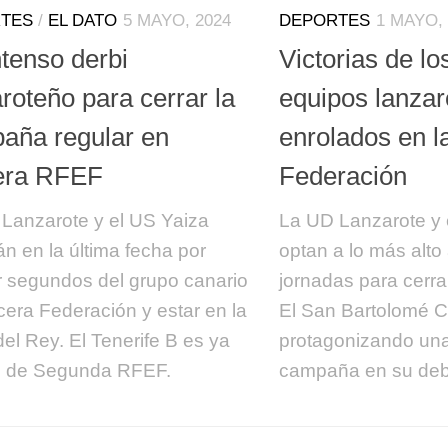
TES
/
EL DATO
5 MAYO, 2024
DEPORTES
1 MAYO, 
ntenso derbi
Victorias de lo
roteño para cerrar la
equipos lanza
aña regular en
enrolados en l
era RFEF
Federación
Lanzarote y el US Yaiza
La UD Lanzarote y 
án en la última fecha por
optan a lo más alto 
 segundos del grupo canario
jornadas para cerrar
cera Federación y estar en la
El San Bartolomé C
el Rey. El Tenerife B es ya
protagonizando un
o de Segunda RFEF.
campaña en su deb