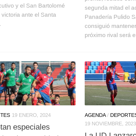
utivo y el San Bartolomé
segunda mitad el a
 victoria ante el Santa
Panadería Pulido 
.
consiguió mantener 
próximo rival será 
TES
19 ENERO, 2024
AGENDA
/
DEPORTE
19 NOVIEMBRE, 2023
tan especiales
La UD Lanzarot