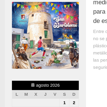
medi
para 
de e
Entre 
no se 
plástic
metáli
las pe
seguri
agosto 2026
L
M
X
J
V
S
D
1
2