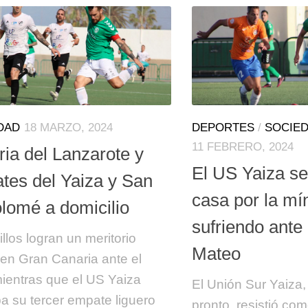
DAD
18 MARZO, 2024
DEPORTES
/
SOCIE
11 FEBRERO, 2024
ria del Lanzarote y
El US Yaiza s
tes del Yaiza y San
casa por la mí
olomé a domicilio
sufriendo ante
illos logran un meritorio
Mateo
o en Gran Canaria ante el
 mientras que el US Yaiza
El Unión Sur Yaiza
a su tercer empate liguero
pronto, resistió co