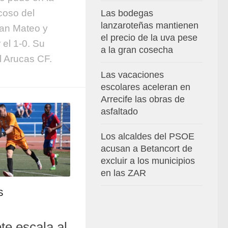
coso del
Las bodegas
lanzaroteñas mantienen
San Mateo y
el precio de la uva pese
el 1-0. Su
a la gran cosecha
el Arucas CF.
Las vacaciones
escolares aceleran en
Arrecife las obras de
asfaltado
Los alcaldes del PSOE
acusan a Betancort de
excluir a los municipios
en las ZAR
S
e escala al