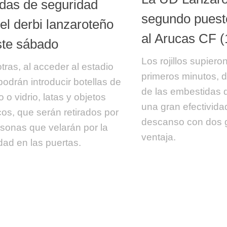
das de seguridad
segundo puest
el derbi lanzaroteño
al Arucas CF (
ste sábado
Los rojillos supieron
otras, al acceder al estadio
primeros minutos, 
podrán introducir botellas de
de las embestidas de
o o vidrio, latas y objetos
una gran efectivida
cos, que serán retirados por
descanso con dos 
rsonas que velarán por la
ventaja.
dad en las puertas.