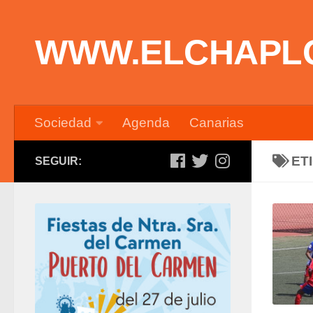
Saltar al contenido
WWW.ELCHAPL
Sociedad
Agenda
Canarias
ET
SEGUIR: