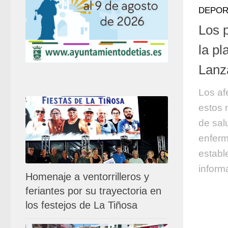
DEPOR
Los p
la pl
Lanz
Los af
estos 
de sal
enferm
establ
inform
Homenaje a ventorrilleros y
feriantes por su trayectoria en
los festejos de La Tiñosa