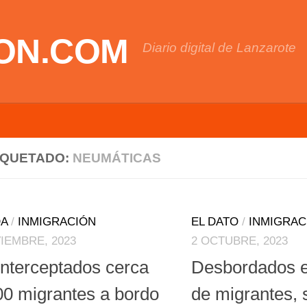
ON.COM
Diario digital de Lanzarote
IQUETADO:
NEUMÁTICAS
A
/
INMIGRACIÓN
EL DATO
/
INMIGRAC
IEMBRE, 2023
2 OCTUBRE, 2023
interceptados cerca
Desbordados e
00 migrantes a bordo
de migrantes, 