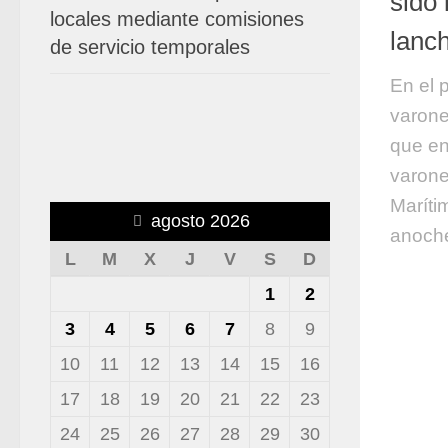
sido 
locales mediante comisiones
lanc
de servicio temporales
En el 
varone
que en
varone
Maríti
agosto 2026
anoch
L
M
X
J
V
S
D
1
2
3
4
5
6
7
8
9
10
11
12
13
14
15
16
17
18
19
20
21
22
23
24
25
26
27
28
29
30