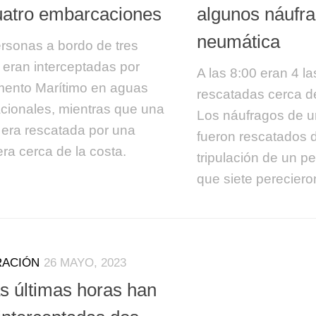
uatro embarcaciones
algunos náufr
neumática
rsonas a bordo de tres
 eran interceptadas por
A las 8:00 eran 4 l
ento Marítimo en aguas
rescatadas cerca d
acionales, mientras que una
Los náufragos de u
 era rescatada por una
fueron rescatados d
era cerca de la costa.
tripulación de un p
que siete pereciero
RACIÓN
26 MAYO, 2023
as últimas horas han