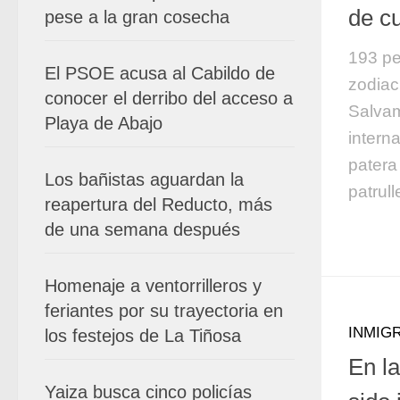
de c
pese a la gran cosecha
193 pe
El PSOE acusa al Cabildo de
zodiac
conocer el derribo del acceso a
Salvam
Playa de Abajo
intern
patera
Los bañistas aguardan la
patrull
reapertura del Reducto, más
de una semana después
Homenaje a ventorrilleros y
feriantes por su trayectoria en
INMIG
los festejos de La Tiñosa
En l
Yaiza busca cinco policías