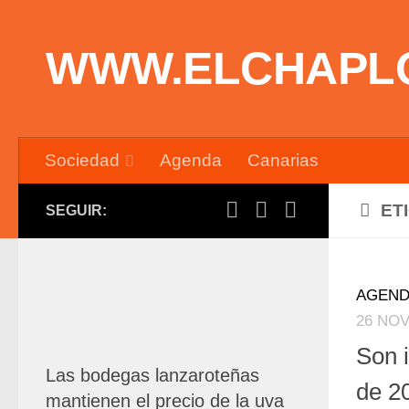
Saltar al contenido
WWW.ELCHAPL
Sociedad
Agenda
Canarias
ET
SEGUIR:
AGEND
26 NOV
Son 
Las bodegas lanzaroteñas
de 2
mantienen el precio de la uva