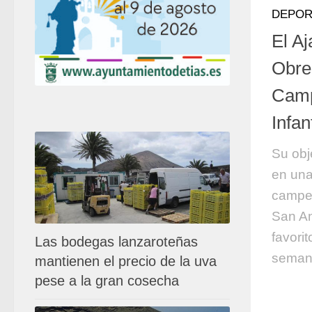
DEPOR
El A
Obrer
Camp
Infant
Su obj
en una
campeó
San An
favorit
Las bodegas lanzaroteñas
semana
mantienen el precio de la uva
pese a la gran cosecha