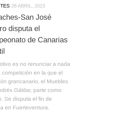
TES
28 ABRIL, 2023
jaches-San José
o disputa el
eonato de Canarias
il
etivo es no renunciar a nada
 competición en la que el
n grancanario, el Muebles
drés Gáldar, parte como
o. Se disputa el fin de
 en Fuerteventura.