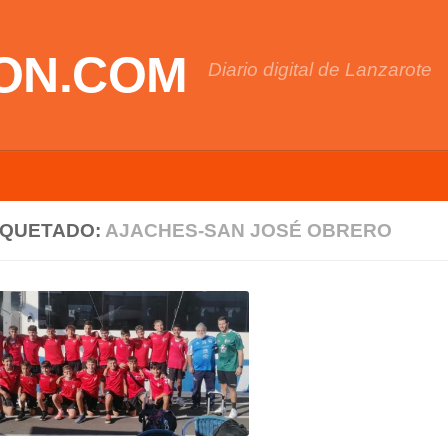
ON.COM
Diario digital de Lanzarote
IQUETADO:
AJACHES-SAN JOSÉ OBRERO