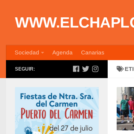
Saltar al contenido
WWW.ELCHAPL
Sociedad
Agenda
Canarias
ET
SEGUIR: