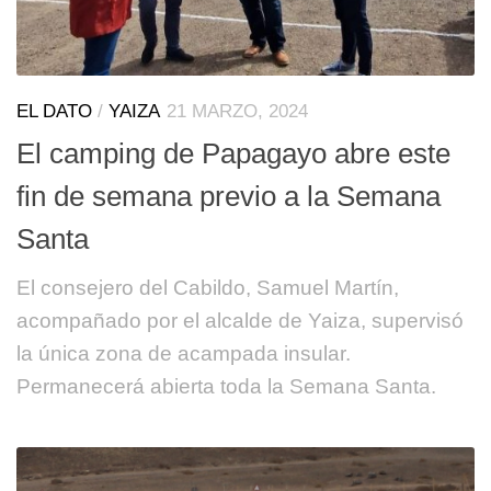
EL DATO
/
YAIZA
21 MARZO, 2024
El camping de Papagayo abre este
fin de semana previo a la Semana
Santa
El consejero del Cabildo, Samuel Martín,
acompañado por el alcalde de Yaiza, supervisó
la única zona de acampada insular.
Permanecerá abierta toda la Semana Santa.