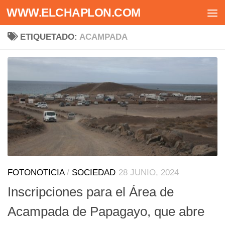
WWW.ELCHAPLON.COM
Saltar al contenido
ETIQUETADO:
ACAMPADA
FOTONOTICIA
/
SOCIEDAD
28 JUNIO, 2024
Inscripciones para el Área de
Acampada de Papagayo, que abre