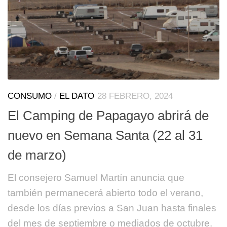
CONSUMO
/
EL DATO
28 FEBRERO, 2024
El Camping de Papagayo abrirá de
nuevo en Semana Santa (22 al 31
de marzo)
El consejero Samuel Martín anuncia que
también permanecerá abierto todo el verano,
desde los días previos a San Juan hasta finales
del mes de septiembre o mediados de octubre.