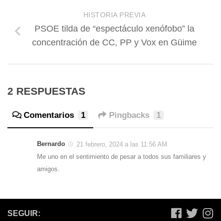
HISTORIA PREVIA
PSOE tilda de “espectáculo xenófobo” la
concentración de CC, PP y Vox en Güime
2 RESPUESTAS
Comentarios
1
Pingbacks
1
Bernardo
21 febrero, 2024 a las 11:56 AM
Me uno en el sentimiento de pesar a todos sus familiares y
amigos.
SEGUIR: