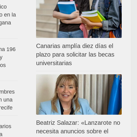
ico
o en la
 gana
Canarias amplía diez días el
ma 196
plazo para solicitar las becas
 y
universitarias
los
ombres
n una
ecife
Beatriz Salazar: «Lanzarote no
arios
necesita anuncios sobre el
a