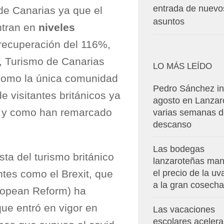
entrada de nuevo
 de Canarias ya que el
asuntos
ntran en
niveles
 recuperación del 116%,
í, Turismo de Canarias
LO MÁS LEÍDO
 como la única comunidad
Pedro Sánchez in
 visitantes británicos ya
agosto en Lanzar
l y como han remarcado
varias semanas 
descanso
Las bodegas
ta del turismo británico
lanzaroteñas man
el precio de la u
tes como el Brexit, que
a la gran cosecha
ropean Reform) ha
ue entró en vigor en
Las vacaciones
escolares aceler