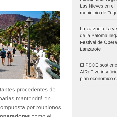
Las Nieves en el
municipio de Teg
La zarzuela La v
de la Paloma lleg
Festival de Ópera
Lanzarote
El PSOE sostiene
AIReF ve insuficie
plan económico c
itantes procedentes de
anarias mantendrá en
compuesta por reuniones
roperadores
como el