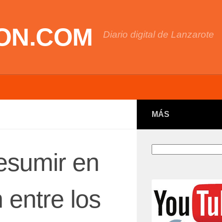
ON.COM
Diario digital de Lanzarote
MÁS
Buscar
esumir en
 entre los