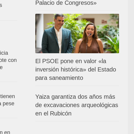
Palacio de Congresos»
s
icia
ote con
El PSOE pone en valor «la
de
inversión histórica» del Estado
para saneamiento
Yaiza garantiza dos años más
tienen
va pese
de excavaciones arqueológicas
en el Rubicón
an en