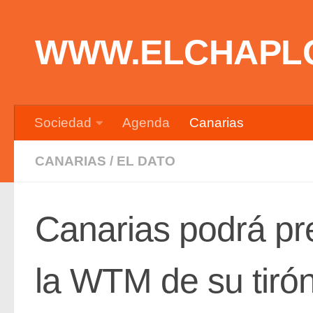
Saltar al contenido
WWW.ELCHAPL
Sociedad
Agenda
Canarias
CANARIAS
/
EL DATO
Canarias podrá pr
la WTM de su tirón