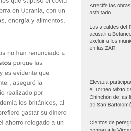
ones que supuso el covid
Arrecife las obras
erra en Ucrania, con un
asfaltado
s, energía y alimentos.
Los alcaldes del
acusan a Betanco
excluir a los muni
en las ZAR
cos no han renunciado a
stos
porque las
 y es evidente que
Elevada participa
te”, aseguró la
el Torneo Mixto d
io realizado por
Chinchón de las f
emia los británicos, al
de San Bartolom
prefiere gastar su dinero
 el ahorro relegado a un
Cientos de pereg
honran a la Virge