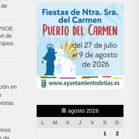
 de
 PSOE
rt de
cipios
ción en
e
iestas
agosto 2026
é
L
M
X
J
V
S
D
rinos
1
2
n de