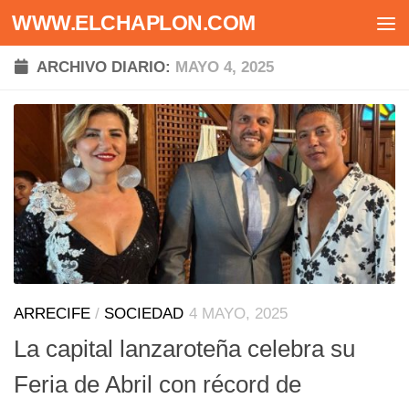
WWW.ELCHAPLON.COM
Saltar al contenido
ARCHIVO DIARIO:
MAYO 4, 2025
ARRECIFE
/
SOCIEDAD
4 MAYO, 2025
La capital lanzaroteña celebra su
Feria de Abril con récord de