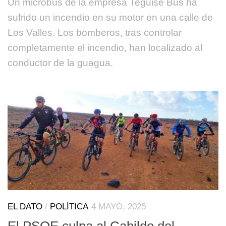
Un microbús de la empresa Teguise Bus ha
sufrido un incendio en su motor en una calle de
Los Valles. Los bomberos, tras controlar
completamente el incendio, han localizado al
conductor de la guagua.
EL DATO
/
POLÍTICA
4 MAYO, 2025
El PSOE culpa al Cabildo del