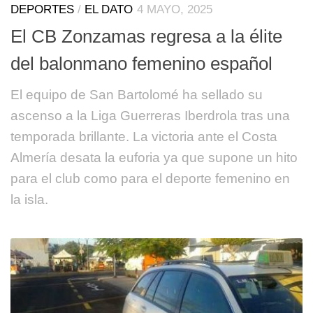
DEPORTES
/
EL DATO
4 MAYO, 2025
El CB Zonzamas regresa a la élite
del balonmano femenino español
El equipo de San Bartolomé ha sellado su
ascenso a la Liga Guerreras Iberdrola tras una
temporada brillante. La victoria ante el Costa
Almería desata la euforia ya que supone un hito
para el club como para el deporte femenino en
la isla.