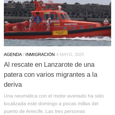
AGENDA
/
INMIGRACIÓN
4 MAYO, 2025
Al rescate en Lanzarote de una
patera con varios migrantes a la
deriva
Una neumática con el motor averiado ha sido
localizada este domingo a pocas millas del
puerto de Arrecife. Las tres personas