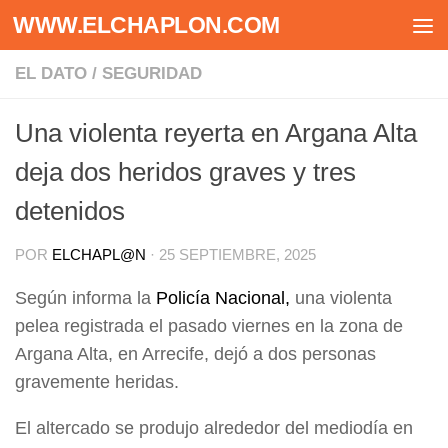
WWW.ELCHAPLON.COM
Saltar al contenido
EL DATO
/
SEGURIDAD
Una violenta reyerta en Argana Alta
deja dos heridos graves y tres
detenidos
POR
ELCHAPL@N
·
25 SEPTIEMBRE, 2025
Según informa la
Policía Nacional,
una violenta
pelea registrada el pasado viernes en la zona de
Argana Alta, en Arrecife, dejó a dos personas
gravemente heridas.
El altercado se produjo alrededor del mediodía en