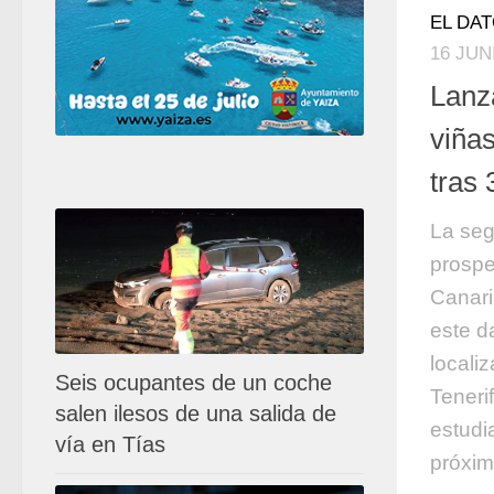
EL DA
16 JUN
Lanz
viñas
tras
La se
prospe
Canari
este d
locali
Seis ocupantes de un coche
Teneri
salen ilesos de una salida de
estudia
vía en Tías
próxim