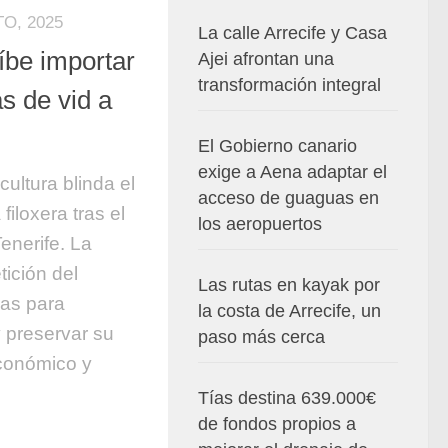
O, 2025
La calle Arrecife y Casa
íbe importar
Ajei afrontan una
transformación integral
as de vid a
El Gobierno canario
exige a Aena adaptar el
cultura blinda el
acceso de guaguas en
filoxera tras el
los aeropuertos
enerife. La
tición del
Las rutas en kayak por
as para
la costa de Arrecife, un
y preservar su
paso más cerca
económico y
Tías destina 639.000€
de fondos propios a