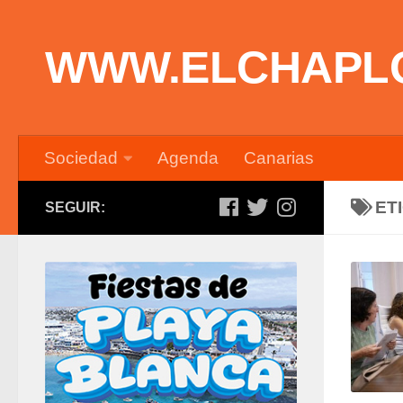
Saltar al contenido
WWW.ELCHAPL
Sociedad
Agenda
Canarias
ET
SEGUIR: