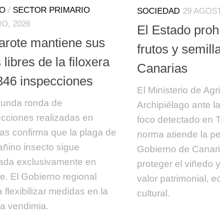
TO
/
SECTOR PRIMARIO
SOCIEDAD
29 AGOST
IO, 2026
El Estado proh
arote mantiene sus
frutos y semill
 libres de la filoxera
Canarias
 346 inspecciones
El Ministerio de Agri
gunda ronda de
Archipiélago ante la 
cciones realizadas en
foco detectado en T
as confirma que la plaga de
norma atiende la pe
añino insecto sigue
Gobierno de Canari
zada exclusivamente en
proteger el viñedo 
fe. El Gobierno regional
valor patrimonial, 
 flexibilizar medidas en la
cultural.
a vendimia.