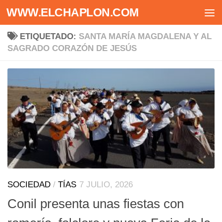
WWW.ELCHAPLON.COM
Saltar al contenido
ETIQUETADO:
SANTA MARÍA MAGDALENA Y AL
SAGRADO CORAZÓN DE JESÚS
SOCIEDAD
/
TÍAS
7 JULIO, 2026
Conil presenta unas fiestas con