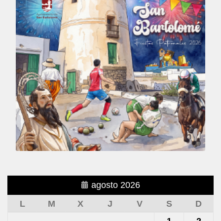
agosto 2026
L
M
X
J
V
S
D