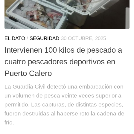
EL DATO
/
SEGURIDAD
30 OCTUBRE, 2025
Intervienen 100 kilos de pescado a
cuatro pescadores deportivos en
Puerto Calero
La Guardia Civil detectó una embarcación con
un volumen de pesca veinte veces superior al
permitido. Las capturas, de distintas especies,
fueron destruidas al haberse roto la cadena de
frío.