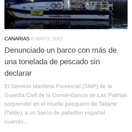
CANARIAS
6 MAYO, 2017
Denunciado un barco con más de
una tonelada de pescado sin
declarar
El Servicio Marítimo Provincial (SMP) de la
Guardia Civil de la Comandancia de Las Palmas
sorprendió en el muelle pesquero de Taliarte
(Telde), a un barco de pabellón español
cuando...