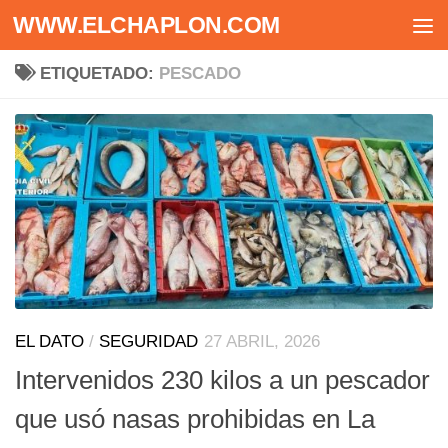
WWW.ELCHAPLON.COM
Saltar al contenido
ETIQUETADO:
PESCADO
EL DATO
/
SEGURIDAD
27 ABRIL, 2026
Intervenidos 230 kilos a un pescador
que usó nasas prohibidas en La