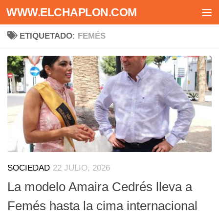
WWW.ELCHAPLON.COM
Saltar al contenido
ETIQUETADO:
FEMÉS
SOCIEDAD
22 JULIO, 2026
La modelo Amaira Cedrés lleva a
Femés hasta la cima internacional