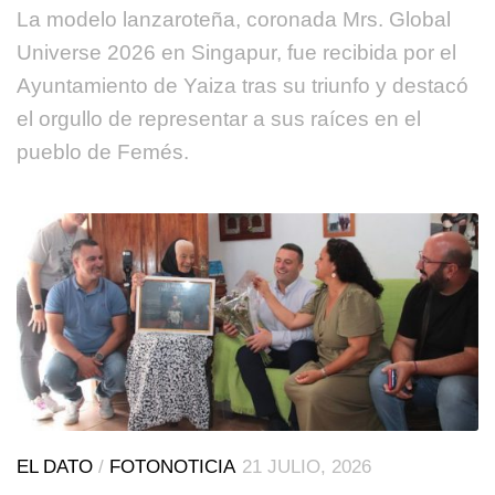
La modelo lanzaroteña, coronada Mrs. Global
Universe 2026 en Singapur, fue recibida por el
Ayuntamiento de Yaiza tras su triunfo y destacó
el orgullo de representar a sus raíces en el
pueblo de Femés.
EL DATO
/
FOTONOTICIA
21 JULIO, 2026