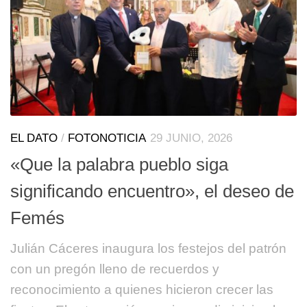
EL DATO
/
FOTONOTICIA
29 JUNIO, 2026
«Que la palabra pueblo siga
significando encuentro», el deseo de
Femés
Julián Cáceres inaugura los festejos del patrón
con un pregón lleno de recuerdos y
reconocimiento a quienes hicieron crecer las