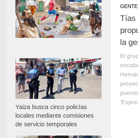
GENTE
Tías
prop
la ge
El gru
encabe
Hernán
proyec
puesto
‘Expre
Yaiza busca cinco policías
locales mediante comisiones
de servicio temporales