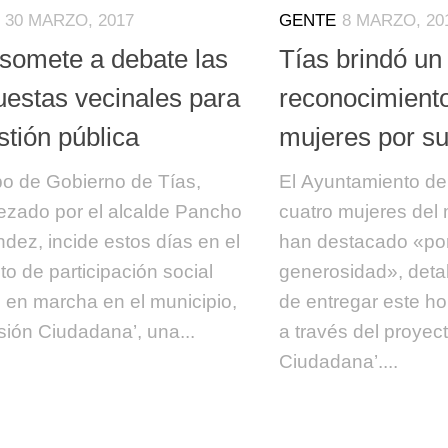
30 MARZO, 2017
GENTE
8 MARZO, 20
 somete a debate las
Tías brindó un
uestas vecinales para
reconocimiento
stión pública
mujeres por su
po de Gobierno de Tías,
El Ayuntamiento de
zado por el alcalde Pancho
cuatro mujeres del 
dez, incide estos días en el
han destacado «por
to de participación social
generosidad», detal
 en marcha en el municipio,
de entregar este h
sión Ciudadana’, una...
a través del proyec
Ciudadana’....