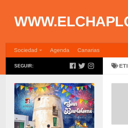
Saltar al contenido
WWW.ELCHAPL
Sociedad
Agenda
Canarias
ET
SEGUIR: