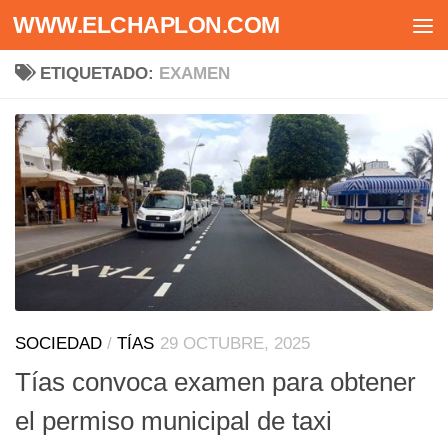
WWW.ELCHAPLON.COM
Saltar al contenido
ETIQUETADO:
EXAMEN
SOCIEDAD
/
TÍAS
29 OCTUBRE, 2025
Tías convoca examen para obtener
el permiso municipal de taxi