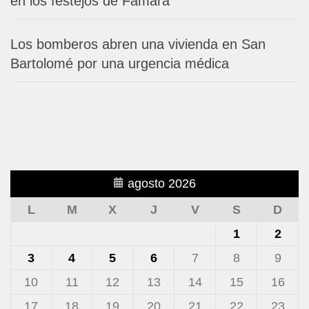
en los festejos de Famara
Los bomberos abren una vivienda en San
Bartolomé por una urgencia médica
agosto 2026
L
M
X
J
V
S
D
1
2
3
4
5
6
7
8
9
10
11
12
13
14
15
16
17
18
19
20
21
22
23