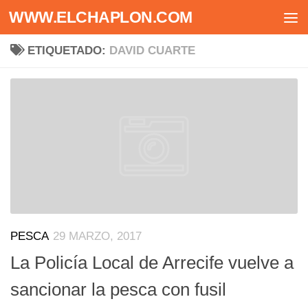
WWW.ELCHAPLON.COM
Saltar al contenido
ETIQUETADO:
DAVID CUARTE
PESCA
29 MARZO, 2017
La Policía Local de Arrecife vuelve a
sancionar la pesca con fusil