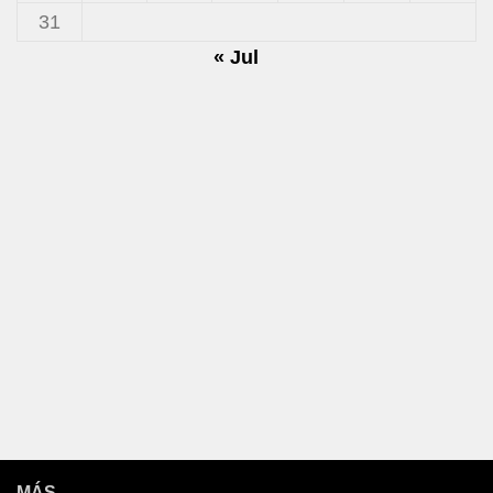
31
« Jul
MÁS