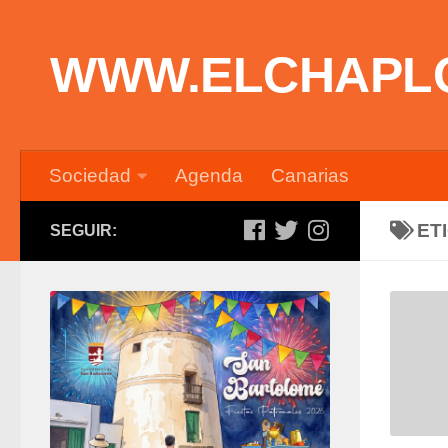
Saltar al contenido
WWW.ELCHAPL
Sociedad
Agenda
Canarias
ET
SEGUIR: