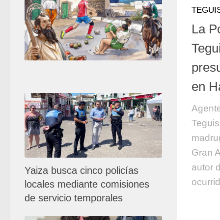
TEGUI
La Po
Tegui
pres
en H
Agente
Teguis
madrug
Gran A
autor 
Yaiza busca cinco policías
ocurrid
locales mediante comisiones
de servicio temporales