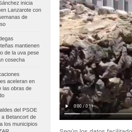
Sánchez inicia
 en Lanzarote con
 semanas de
so
degas
oteñas mantienen
io de la uva pese
ran cosecha
caciones
res aceleran en
e las obras de
do
caldes del PSOE
 a Betancort de
 a los municipios
Según los datos facilitad
 ZAR