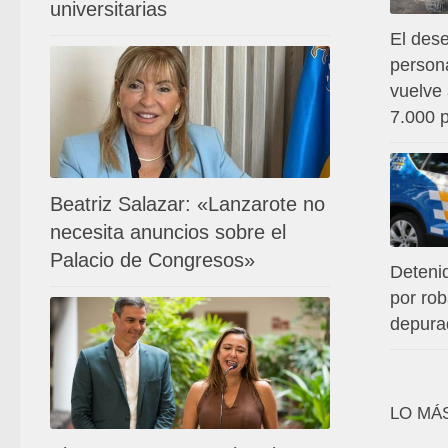
universitarias
El des
persona
vuelve 
7.000 
Beatriz Salazar: «Lanzarote no
necesita anuncios sobre el
Palacio de Congresos»
Deteni
por ro
depura
LO MÁ