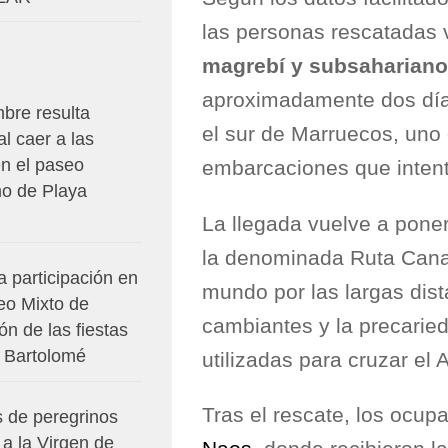
las personas rescatadas 
magrebí y subsahariano
aproximadamente dos día
bre resulta
el sur de Marruecos, uno 
al caer a las
en el paseo
embarcaciones que intenta
mo de Playa
La llegada vuelve a poner
la denominada Ruta Canar
 participación en
mundo por las largas dist
eo Mixto de
cambiantes y la precari
n de las fiestas
 Bartolomé
utilizadas para cruzar el A
Tras el rescate, los ocu
s de peregrinos
a la Virgen de