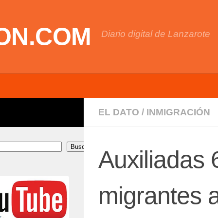
ON.COM
Diario digital de Lanzarote
EL DATO
/
INMIGRACIÓN
Buscar
Auxiliadas
migrantes al