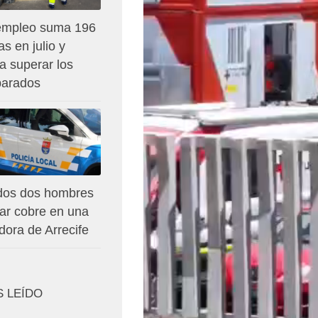
empleo suma 196
s en julio y
a superar los
parados
dos dos hombres
bar cobre en una
dora de Arrecife
S LEÍDO