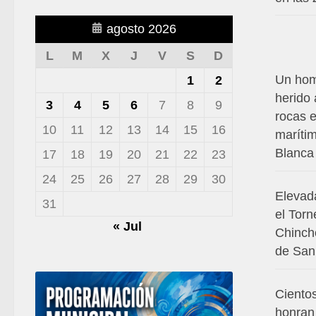
agosto 2026
L
M
X
J
V
S
D
Un hom
1
2
herido 
3
4
5
6
7
8
9
rocas 
10
11
12
13
14
15
16
maríti
Blanca
17
18
19
20
21
22
23
24
25
26
27
28
29
30
Elevada
31
el Torn
« Jul
Chinchó
de San
Ciento
honran 