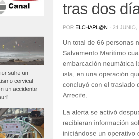
tras dos dí
POR
ELCHAPL@N
·
24 JUNIO,
Un total de 66 personas 
Salvamento Marítimo cua
embarcación neumática loc
or sufre un
isla, en una operación qu
ismo cervical
concluyó con el traslado 
en un accidente
Arrecife.
surf
La alerta se activó despu
recibieran información so
iniciándose un operativo