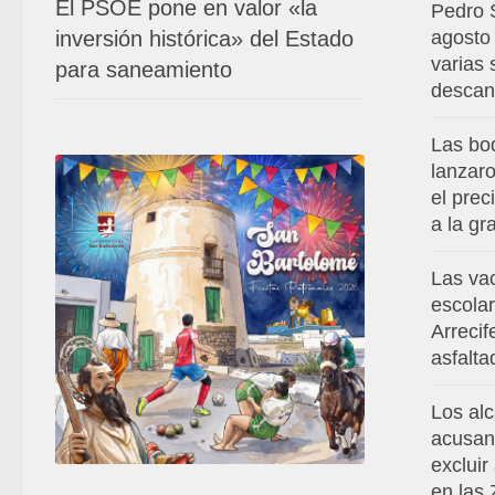
El PSOE pone en valor «la
Pedro 
inversión histórica» del Estado
agosto
varias
para saneamiento
descan
Las bo
lanzar
el prec
a la g
Las va
escola
Arrecif
asfalta
Los al
acusan
excluir
en las