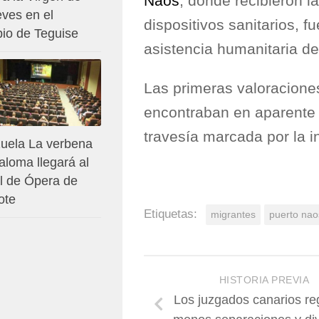
Naos
, donde recibieron la
eves en el
dispositivos sanitarios, 
pio de Teguise
asistencia humanitaria de
Las primeras valoracione
encontraban en aparente 
travesía marcada por la i
zuela La verbena
aloma llegará al
al de Ópera de
ote
Etiquetas:
migrantes
puerto nao
HISTORIA PREVIA
Los juzgados canarios re