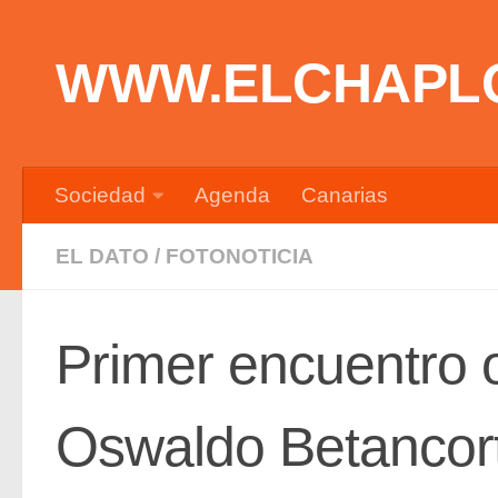
Saltar al contenido
WWW.ELCHAPL
Sociedad
Agenda
Canarias
EL DATO
/
FOTONOTICIA
Primer encuentro of
Oswaldo Betancort