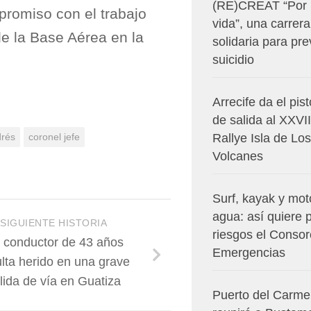
(RE)CREAT “Por 
promiso con el trabajo
vida”, una carrera
de la Base Aérea en la
solidaria para pre
suicidio
Arrecife da el pis
de salida al XXVII
drés
coronel jefe
Rallye Isla de Los
Volcanes
Surf, kayak y mot
agua: así quiere 
SIGUIENTE HISTORIA
riesgos el Consor
 conductor de 43 años
Emergencias
lta herido en una grave
lida de vía en Guatiza
Puerto del Carm