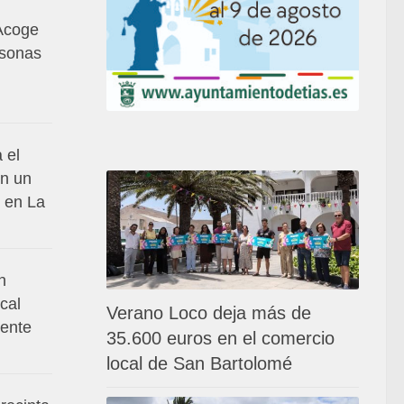
Acoge
rsonas
 el
en un
 en La
n
cal
Verano Loco deja más de
dente
35.600 euros en el comercio
local de San Bartolomé