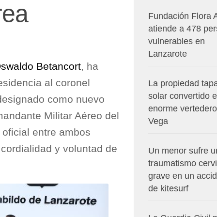
rea
Fundación Flora 
atiende a 478 pe
vulnerables en
Lanzarote
swaldo Betancort
, ha
esidencia al coronel
La propiedad tapa
solar convertido 
 designado como nuevo
enorme vertedero
andante Militar Aéreo del
Vega
 oficial entre ambos
cordialidad y voluntad de
Un menor sufre u
traumatismo cervi
grave en un acci
de kitesurf