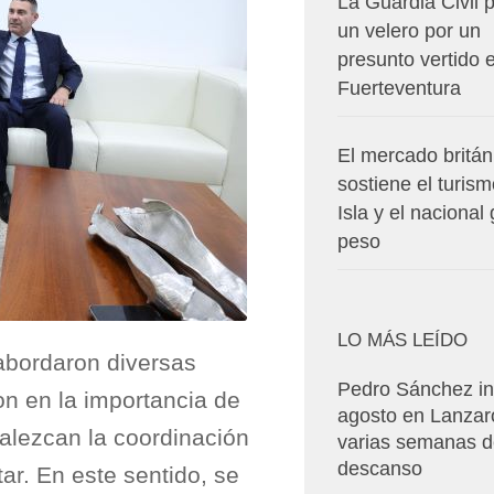
La Guardia Civil p
un velero por un
presunto vertido 
Fuerteventura
El mercado britán
sostiene el turism
Isla y el nacional
peso
LO MÁS LEÍDO
abordaron diversas
Pedro Sánchez in
on en la importancia de
agosto en Lanzar
talezcan la coordinación
varias semanas 
descanso
itar. En este sentido, se