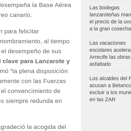
e desempeña la Base Aérea
Las bodegas
reo canario.
lanzaroteñas man
el precio de la u
a la gran cosecha
 para felicitar
 nombramiento, al tiempo
Las vacaciones
escolares aceler
en el desempeño de sus
Arrecife las obras
 clave para Lanzarote y
asfaltado
rmó “la plena disposición
Los alcaldes del
hamente con las Fuerzas
acusan a Betanco
y el convencimiento de
excluir a los muni
en las ZAR
nes siempre redunda en
agradeció la acogida del