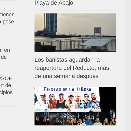
Playa de Abajo
tienen
va pese
an en
 de
Los bañistas aguardan la
reapertura del Reducto, más
de una semana después
 PSOE
rt de
cipios