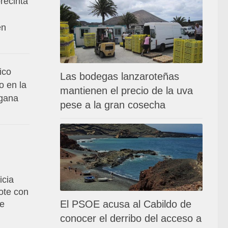
recinta
en
ico
Las bodegas lanzaroteñas
o en la
mantienen el precio de la uva
 gana
pese a la gran cosecha
icia
ote con
El PSOE acusa al Cabildo de
de
conocer el derribo del acceso a