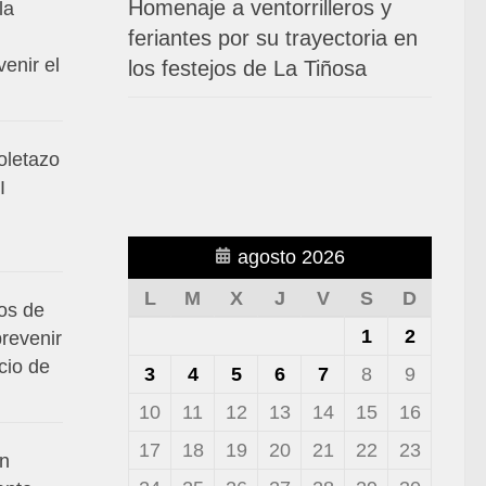
Homenaje a ventorrilleros y
la
feriantes por su trayectoria en
venir el
los festejos de La Tiñosa
toletazo
I
agosto 2026
L
M
X
J
V
S
D
os de
1
2
prevenir
cio de
3
4
5
6
7
8
9
10
11
12
13
14
15
16
17
18
19
20
21
22
23
en