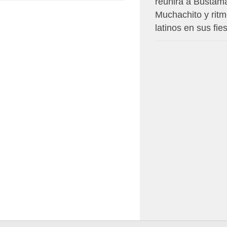
reunirá a Bustam
Muchachito y rit
latinos en sus fie