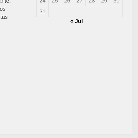
24
25
26
27
28
29
30
ante,
mos
31
stas
« Jul