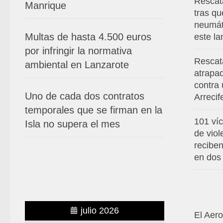
Rescat
Manrique
tras q
neumáti
Multas de hasta 4.500 euros
este l
por infringir la normativa
Rescat
ambiental en Lanzarote
atrapad
contra 
Uno de cada dos contratos
Arrecif
temporales que se firman en la
101 víc
Isla no supera el mes
de viol
recibe
en dos
julio 2026
El Aer