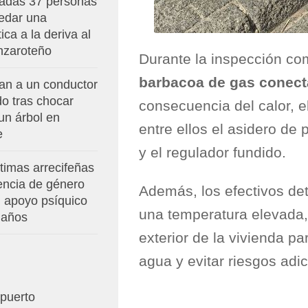
adas 37 personas
uedar una
ca a la deriva al
anzaroteño
Durante la inspección co
barbacoa de gas conect
an a un conductor
o tras chocar
consecuencia del calor, e
un árbol en
entre ellos el asidero de
e
y el regulador fundido.
timas arrecifeñas
encia de género
Además, los efectivos det
n apoyo psíquico
una temperatura elevada, 
 años
exterior de la vivienda pa
agua y evitar riesgos adic
opuerto