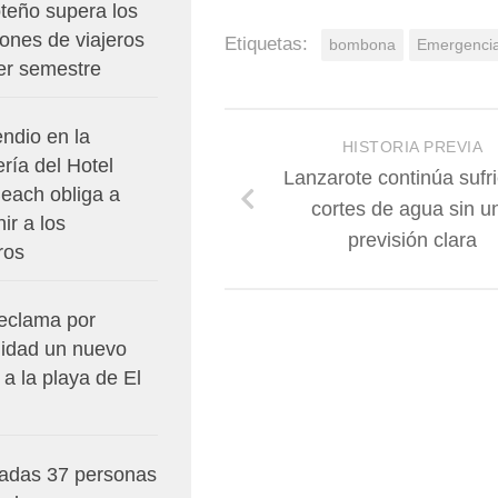
teño supera los
lones de viajeros
Etiquetas:
bombona
Emergenci
er semestre
ndio en la
HISTORIA PREVIA
ría del Hotel
Lanzarote continúa sufr
each obliga a
cortes de agua sin u
nir a los
previsión clara
ros
reclama por
idad un nuevo
a la playa de El
adas 37 personas