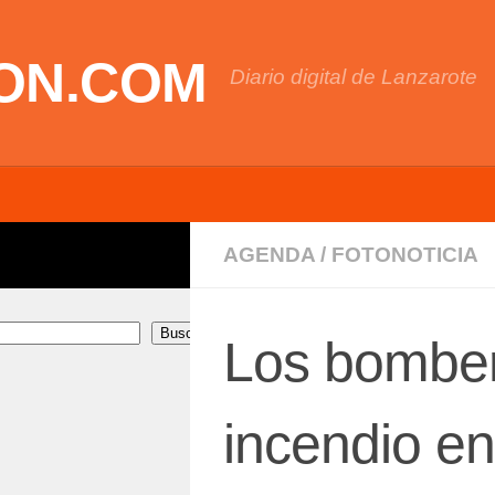
ON.COM
Diario digital de Lanzarote
AGENDA
/
FOTONOTICIA
Buscar
Los bombe
incendio e