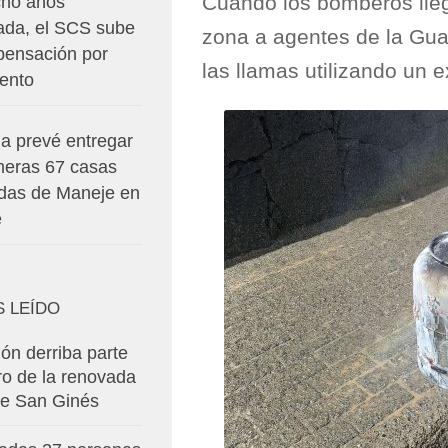
Cuando los bomberos lleg
cho años
ada, el SCS sube
zona a agentes de la Guar
pensación por
las llamas utilizando un e
iento
da prevé entregar
imeras 67 casas
idas de Maneje en
e
S LEÍDO
ón derriba parte
ro de la renovada
de San Ginés