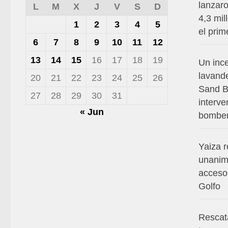
lanzaro
L
M
X
J
V
S
D
4,3 mil
1
2
3
4
5
el prim
6
7
8
9
10
11
12
13
14
15
16
17
18
19
Un ince
lavande
20
21
22
23
24
25
26
Sand B
27
28
29
30
31
interve
« Jun
bombe
Yaiza 
unanim
acceso 
Golfo
Rescat