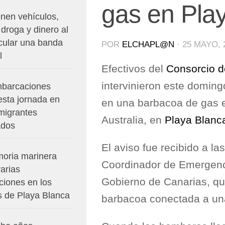
gas en Pla
enen vehículos,
droga y dinero al
icular una banda
POR
ELCHAPL@N
·
25 MAYO, 
l
Efectivos del
Consorcio 
intervinieron este domin
barcaciones
esta jornada en
en una barbacoa de gas e
migrantes
Australia, en
Playa Blanc
ados
El aviso fue recibido a la
oria marinera
Coordinador de Emergenc
arias
Gobierno de Canarias, qu
ciones en los
s de Playa Blanca
barbacoa conectada a una