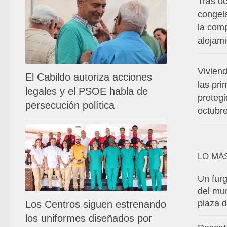
Tras o
congel
la com
alojam
Vivien
El Cabildo autoriza acciones
las pr
legales y el PSOE habla de
proteg
persecución política
octubr
LO MÁ
Un furg
del mu
plaza 
Los Centros siguen estrenando
los uniformes diseñados por