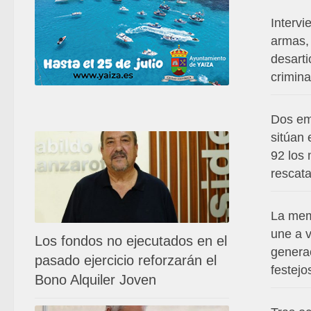
Intervi
armas, 
desart
crimina
Dos em
sitúan 
92 los 
rescat
La mem
une a v
Los fondos no ejecutados en el
genera
pasado ejercicio reforzarán el
festejo
Bono Alquiler Joven