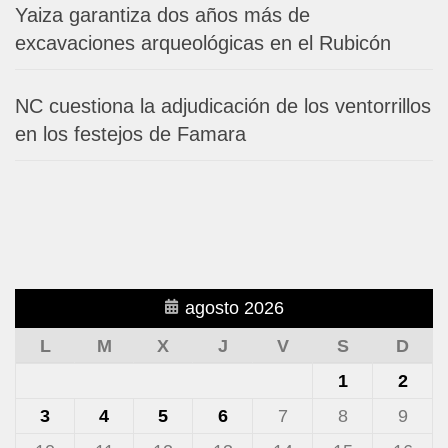
Yaiza garantiza dos años más de
excavaciones arqueológicas en el Rubicón
NC cuestiona la adjudicación de los ventorrillos
en los festejos de Famara
agosto 2026
L
M
X
J
V
S
D
1
2
3
4
5
6
7
8
9