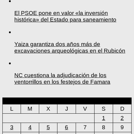
El PSOE pone en valor «la inversión
histórica» del Estado para saneamiento
Yaiza garantiza dos años más de
excavaciones arqueológicas en el Rubicón
NC cuestiona la adjudicación de los
ventorrillos en los festejos de Famara
agosto 2026
L
M
X
J
V
S
D
1
2
3
4
5
6
7
8
9