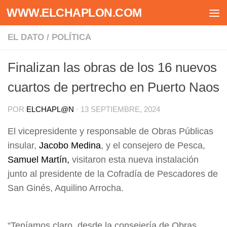
WWW.ELCHAPLON.COM
Saltar al contenido
EL DATO
/
POLÍTICA
Finalizan las obras de los 16 nuevos
cuartos de pertrecho en Puerto Naos
POR
ELCHAPL@N
·
13 SEPTIEMBRE, 2024
El vicepresidente y responsable de Obras Públicas
insular,
Jacobo Medina
, y el consejero de Pesca,
Samuel Martín,
visitaron esta nueva instalación
junto al presidente de la Cofradía de Pescadores de
San Ginés, Aquilino Arrocha.
“Teníamos claro, desde la consejería de Obras