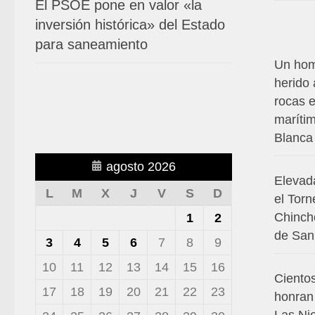
El PSOE pone en valor «la
inversión histórica» del Estado
para saneamiento
Un hom
herido 
rocas 
maríti
Blanca
agosto 2026
Elevada
L
M
X
J
V
S
D
el Torn
Chinchó
1
2
de San
3
4
5
6
7
8
9
10
11
12
13
14
15
16
Ciento
17
18
19
20
21
22
23
honran 
Las Ni