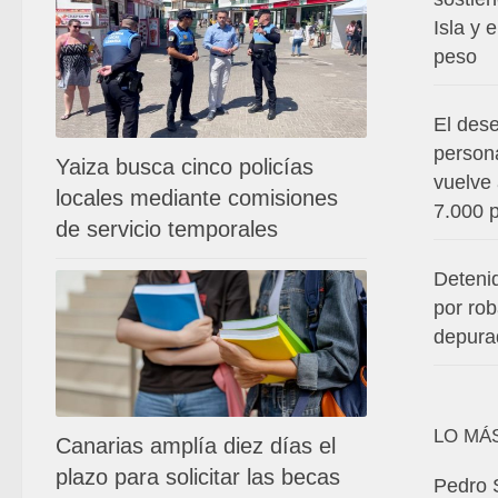
Isla y 
peso
El des
persona
Yaiza busca cinco policías
vuelve 
locales mediante comisiones
7.000 
de servicio temporales
Deteni
por ro
depura
LO MÁ
Canarias amplía diez días el
plazo para solicitar las becas
Pedro 