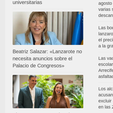
universitarias
agosto
varias
descan
Las bo
lanzar
el prec
a la g
Beatriz Salazar: «Lanzarote no
necesita anuncios sobre el
Las va
escola
Palacio de Congresos»
Arrecif
asfalta
Los al
acusan
excluir
en las