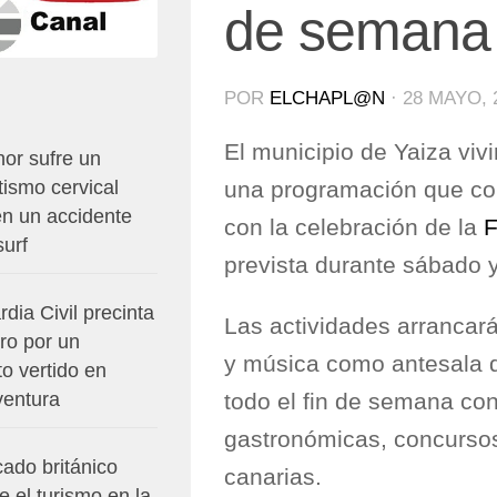
de semana
POR
ELCHAPL@N
·
28 MAYO, 
El municipio de Yaiza viv
or sufre un
una programación que com
ismo cervical
en un accidente
con la celebración de la
F
surf
prevista durante sábado 
dia Civil precinta
Las actividades arrancar
ro por un
y música como antesala 
o vertido en
ventura
todo el fin de semana co
gastronómicas, concursos
ado británico
canarias.
e el turismo en la