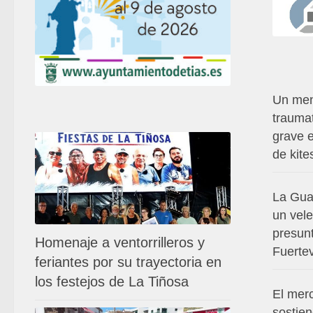
Un men
traumat
grave 
de kite
La Guar
un vele
presunt
Homenaje a ventorrilleros y
Fuerte
feriantes por su trayectoria en
los festejos de La Tiñosa
El merc
sostien