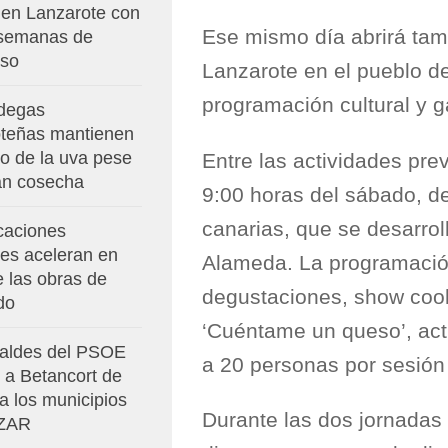
 en Lanzarote con
Ese mismo día abrirá tam
 semanas de
so
Lanzarote en el pueblo de
programación cultural y g
degas
oteñas mantienen
io de la uva pese
Entre las actividades pre
ran cosecha
9:00 horas del sábado, d
canarias, que se desarrol
caciones
res aceleran en
Alameda. La programación
e las obras de
degustaciones, show cookin
do
‘Cuéntame un queso’, act
caldes del PSOE
a 20 personas por sesión
 a Betancort de
 a los municipios
Durante las dos jornadas
 ZAR