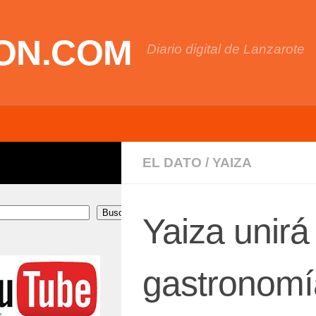
ON.COM
Diario digital de Lanzarote
EL DATO
/
YAIZA
Buscar
Yaiza unirá
gastronomía