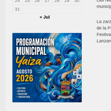
24
25
26
27
28
29
30
munici
31
« Jul
La zar
de la P
Festiv
Lanzar