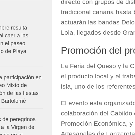
directo con grupos de dis
tradicional canaria hasta
actuarán las bandas Delo
bre resulta
Lola, llegados desde Gra
al caer a las
en el paseo
Promoción del pr
mo de Playa
La Feria del Queso y la 
el producto local y el tra
 participación en
eo Mixto de
isla, uno de los referent
n de las fiestas
 Bartolomé
El evento está organizado
colaboración del Cabildo 
s de peregrinos
Promoción Económica, y e
a la Virgen de
Artesanales de Lanzarote
eves en el