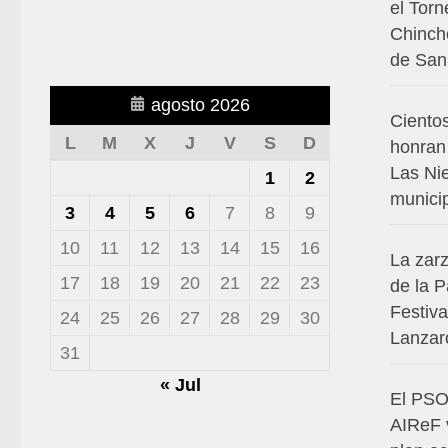
el Torn
Chinchó
de San
agosto 2026
Ciento
L
M
X
J
V
S
D
honran 
Las Ni
1
2
munici
3
4
5
6
7
8
9
10
11
12
13
14
15
16
La zar
17
18
19
20
21
22
23
de la P
Festiv
24
25
26
27
28
29
30
Lanzar
31
« Jul
El PSO
AIReF v