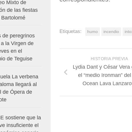
eo Mixto de
n de las fiestas
 Bartolomé
Etiquetas:
humo
incendio
into
s de peregrinos
a la Virgen de
eves en el
pio de Teguise
HISTORIA PREVIA
Lydia Dant y César Vera
el “medio Ironman” del 
zuela La verbena
Ocean Lava Lanzaro
aloma llegará al
al de Ópera de
ote
E sostiene que la
e insuficiente el