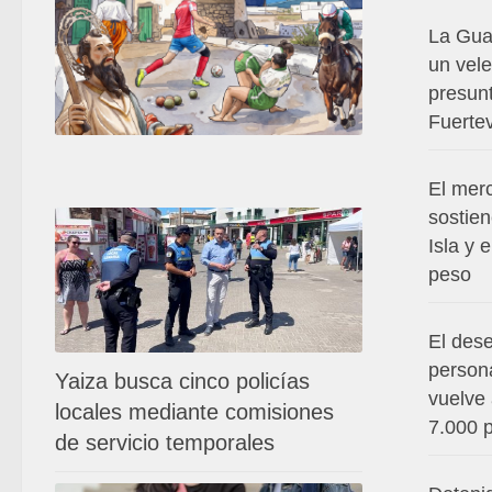
La Guar
un vele
presunt
Fuerte
El merc
sostien
Isla y 
peso
El des
persona
Yaiza busca cinco policías
vuelve 
locales mediante comisiones
7.000 
de servicio temporales