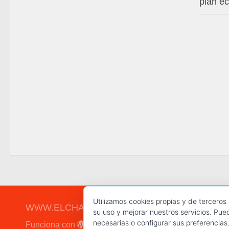
plan e
Utilizamos cookies propias y de terceros
WWW.ELCHAPLON.COM © 2026. Todos los derec
su uso y mejorar nuestros servicios. Pue
necesarias o configurar sus preferencias
Funciona con
- Diseñado con el
Tema Hueman