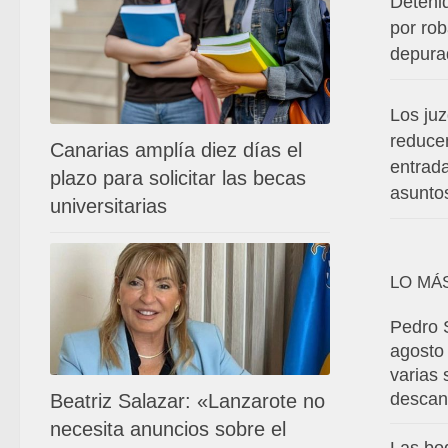
Deteni
por ro
depura
Los ju
reduce
Canarias amplía diez días el
entrad
plazo para solicitar las becas
asunto
universitarias
LO MÁ
Pedro 
agosto
varias
descan
Beatriz Salazar: «Lanzarote no
necesita anuncios sobre el