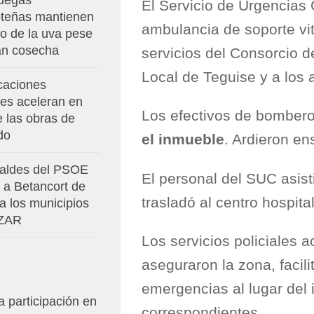
degas
El Servicio de Urgencias 
oteñas mantienen
ambulancia de soporte vit
io de la uva pese
ran cosecha
servicios del Consorcio d
Local de Teguise y a los 
caciones
res aceleran en
Los efectivos de bomber
e las obras de
do
el inmueble
. Ardieron en
caldes del PSOE
El personal del SUC asist
 a Betancort de
trasladó al centro hospit
 a los municipios
 ZAR
Los servicios policiales 
aseguraron la zona, facil
emergencias al lugar del i
 participación en
correspondientes.