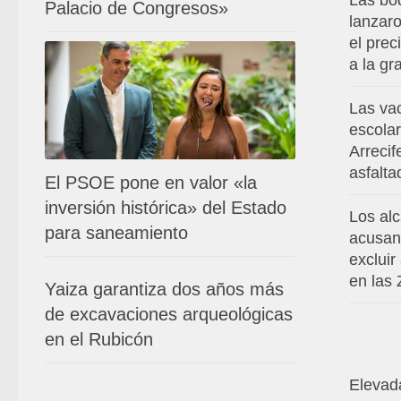
Las bo
Palacio de Congresos»
lanzar
el prec
a la g
Las va
escola
Arrecif
asfalta
El PSOE pone en valor «la
inversión histórica» del Estado
Los al
para saneamiento
acusan
excluir
en las
Yaiza garantiza dos años más
de excavaciones arqueológicas
en el Rubicón
Elevada