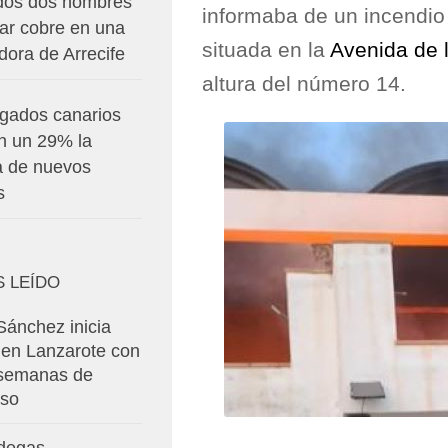
dos dos hombres
informaba de un incendio
bar cobre en una
situada en la
Avenida de 
dora de Arrecife
altura del número 14.
zgados canarios
n un 29% la
a de nuevos
s
S LEÍDO
Sánchez inicia
 en Lanzarote con
 semanas de
so