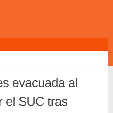
es evacuada al
r el SUC tras