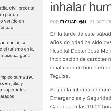
inhalar hu
dia Civil precinta
ro por un
o vertido en
POR
ELCHAPL@N
·
21 OCTUBR
ventura
En la tarde de este sábad
años
de edad ha sido ev
ado británico
e el turismo en la
Hospital Doctor José Moli
el nacional gana
intoxicación de carácter
inhalación de humo en un 
Teguise.
empleo suma 196
s en julio y
Según la información que 
a superar los
parados
Emergencias y Seguridad
Canarias, a las 19:00 hor