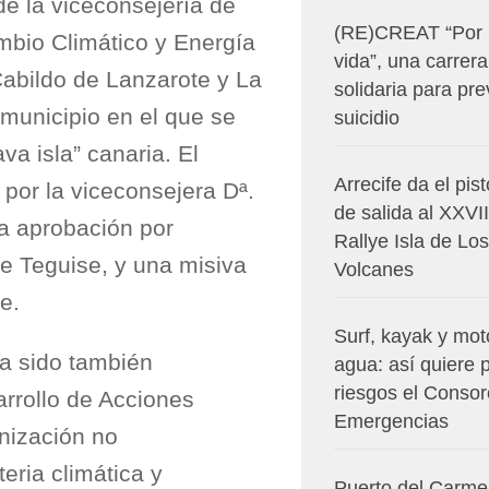
de la viceconsejería de
(RE)CREAT “Por 
mbio Climático y Energía
vida”, una carrera
Cabildo de Lanzarote y La
solidaria para pre
municipio en el que se
suicidio
a isla” canaria. El
Arrecife da el pis
 por la viceconsejera Dª.
de salida al XXVII
la aprobación por
Rallye Isla de Los
e Teguise, y una misiva
Volcanes
e.
Surf, kayak y mot
a sido también
agua: así quiere 
riesgos el Consor
arrollo de Acciones
Emergencias
nización no
ria climática y
Puerto del Carm