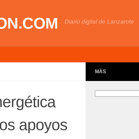
ON.COM
Diario digital de Lanzarote
MÁS
Buscar
ergética
los apoyos