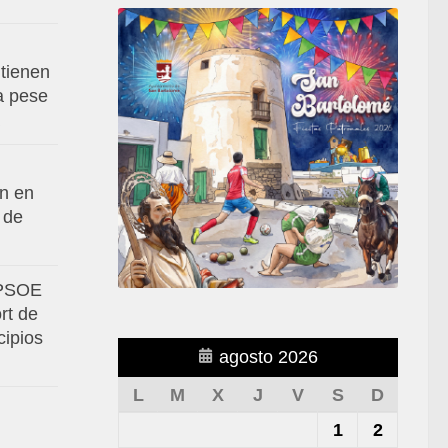
tienen
va pese
an en
 de
 PSOE
rt de
cipios
agosto 2026
L
M
X
J
V
S
D
1
2