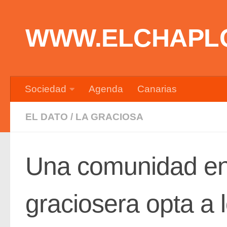
Saltar al contenido
WWW.ELCHAPL
Sociedad
Agenda
Canarias
EL DATO
/
LA GRACIOSA
Una comunidad en
graciosera opta a 