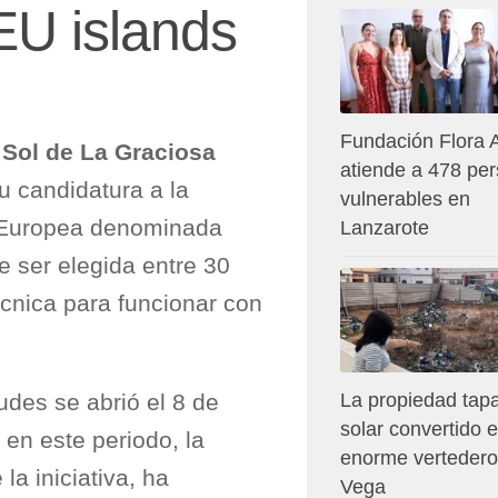
EU islands
Fundación Flora 
 Sol de La Graciosa
atiende a 478 pe
u candidatura a la
vulnerables en
n Europea denominada
Lanzarote
de ser elegida entre 30
écnica para funcionar con
udes se abrió el 8 de
La propiedad tapa
solar convertido 
 en este periodo, la
enorme vertedero
la iniciativa, ha
Vega