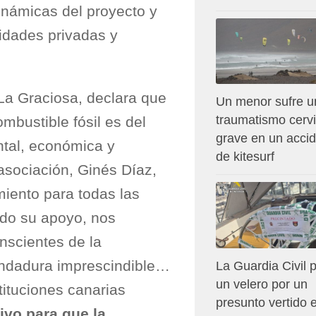
inámicas del proyecto y
tidades privadas y
La Graciosa, declara que
Un menor sufre u
traumatismo cervi
bustible fósil es del
grave en un acci
ntal, económica y
de kitesurf
asociación, Ginés Díaz,
iento para todas las
ado su apoyo, nos
scientes de la
andadura imprescindible…
La Guardia Civil p
un velero por un
tituciones canarias
presunto vertido 
vo para que la