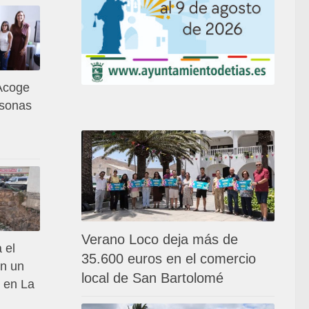
Acoge
rsonas
Verano Loco deja más de
 el
35.600 euros en el comercio
en un
local de San Bartolomé
 en La