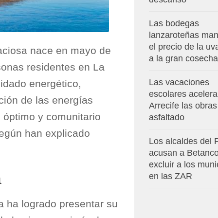
Las bodegas
lanzaroteñas man
el precio de la u
raciosa nace en mayo de
a la gran cosecha
sonas residentes en La
Las vacaciones
idado energético,
escolares aceler
ción de las energías
Arrecife las obras
s óptimo y comunitario
asfaltado
 según han explicado
Los alcaldes del
acusan a Betanco
excluir a los muni
a
en las ZAR
a ha logrado presentar su