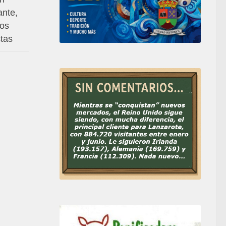
ante,
mos
stas