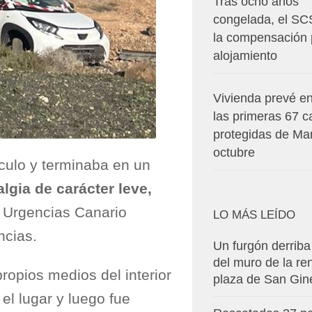
Tras ocho años
congelada, el SC
la compensación 
alojamiento
Vivienda prevé en
las primeras 67 c
protegidas de Ma
octubre
ículo y terminaba en un
algia de carácter leve,
e Urgencias Canario
LO MÁS LEÍDO
ncias.
Un furgón derriba
del muro de la r
ropios medios del interior
plaza de San Gin
 el lugar y luego fue