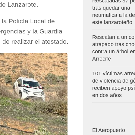
Rescatadas 37 p
de Lanzarote.
tras quedar una
neumática a la de
 la Policía Local de
este lanzaroteño
rgencias y la Guardia
Rescatan a un co
 de realizar el atestado.
atrapado tras cho
contra un árbol e
Arrecife
101 víctimas arre
de violencia de g
reciben apoyo ps
en dos años
El Aeropuerto