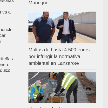
ersonas
Manrique
riva al
nductor
car
n
Multas de hasta 4.500 euros
por infringir la normativa
cifeñas
ambiental en Lanzarote
énero
íquico