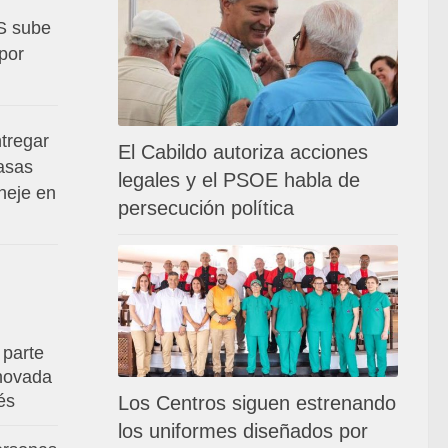
S sube
por
tregar
El Cabildo autoriza acciones
asas
legales y el PSOE habla de
neje en
persecución política
 parte
enovada
és
Los Centros siguen estrenando
los uniformes diseñados por