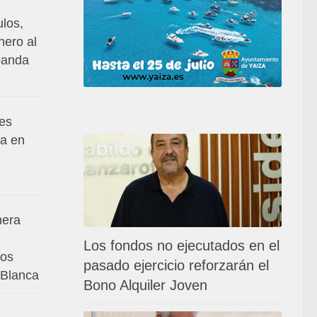
ulos,
nero al
banda
es
da en
nera
Los fondos no ejecutados en el
los
pasado ejercicio reforzarán el
 Blanca
Bono Alquiler Joven