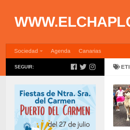
Saltar al contenido
WWW.ELCHAPL
Sociedad
Agenda
Canarias
ET
SEGUIR: