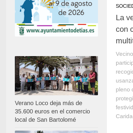
SOCIE
La ve
con 
mult
Vecinos
partic
recogi
usanza
pleno 
proteg
Verano Loco deja más de
festiv
35.600 euros en el comercio
Carida
local de San Bartolomé