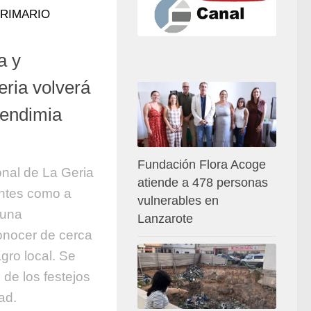
RIMARIO
a y
eria volverá
vendimia
Fundación Flora Acoge
onal de La Geria
atiende a 478 personas
entes como a
vulnerables en
 una
Lanzarote
onocer de cerca
agro local. Se
 de los festejos
ad.