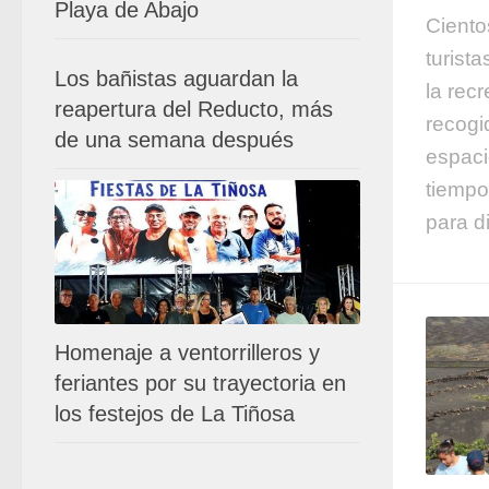
Playa de Abajo
Ciento
turist
Los bañistas aguardan la
la rec
reapertura del Reducto, más
recogi
de una semana después
espaci
tiempo
para di
Homenaje a ventorrilleros y
feriantes por su trayectoria en
los festejos de La Tiñosa