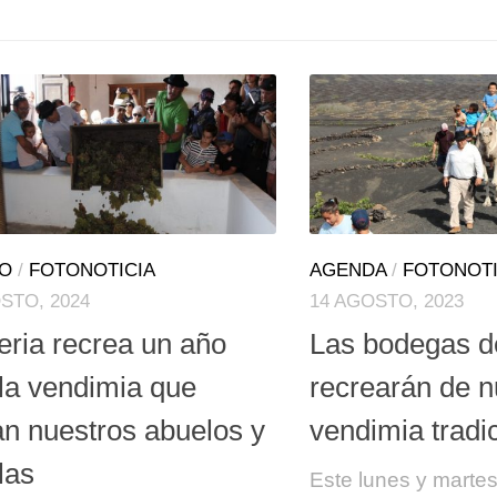
TO
/
FOTONOTICIA
AGENDA
/
FOTONOTI
STO, 2024
14 AGOSTO, 2023
eria recrea un año
Las bodegas d
la vendimia que
recrearán de n
an nuestros abuelos y
vendimia tradi
las
Este lunes y martes