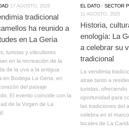
DAD
17 AGOSTO, 2025
EL DATO
/
SECTOR P
11 AGOSTO, 2025
ndimia tradicional
Historia, cultur
camellos ha reunido a
enología: La G
itudes en La Geria
a celebrar su 
, turistas y viticultores
tradicional
ipan en la recreación de la
da de la uva a la antigua
La vendimia tradici
 en Bodega La Geria, en
atrae tanto a resid
corazón del paisaje
turistas, ofreciendo
ido. El evento coincide con la
oportunidad para c
idad de la Virgen de La
las tradiciones del 
d.
celebra en el marco
locales de La Carid