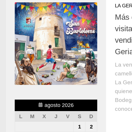
LA GER
Más 
visit
vendi
Geri
La ven
camell
La Ger
quiene
Bodega
agosto 2026
conoce
L
M
X
J
V
S
D
1
2