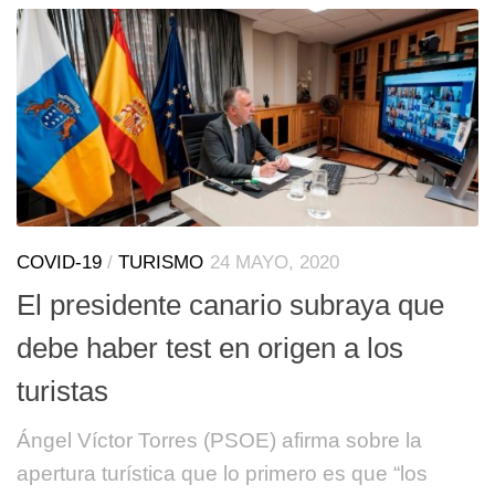
COVID-19
/
TURISMO
24 MAYO, 2020
El presidente canario subraya que
debe haber test en origen a los
turistas
Ángel Víctor Torres (PSOE) afirma sobre la
apertura turística que lo primero es que “los