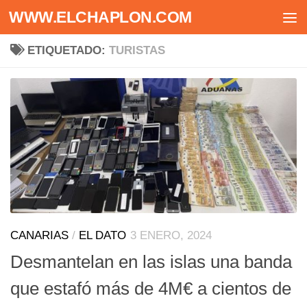
WWW.ELCHAPLON.COM
Saltar al contenido
ETIQUETADO:
TURISTAS
CANARIAS
/
EL DATO
3 ENERO, 2024
Desmantelan en las islas una banda
que estafó más de 4M€ a cientos de