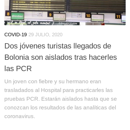
COVID-19
29 JULIO, 2020
Dos jóvenes turistas llegados de
Bolonia son aislados tras hacerles
las PCR
Un joven con fiebre y su hermano eran
trasladados al Hospital para practicarles las
pruebas PCR. Estarán aislados hasta que se
conozcan los resultados de las analíticas del
coronavirus.