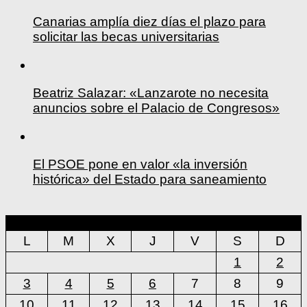
Canarias amplía diez días el plazo para
solicitar las becas universitarias
Beatriz Salazar: «Lanzarote no necesita
anuncios sobre el Palacio de Congresos»
El PSOE pone en valor «la inversión
histórica» del Estado para saneamiento
agosto 2026
L
M
X
J
V
S
D
1
2
3
4
5
6
7
8
9
10
11
12
13
14
15
16