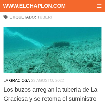
WWW.ELCHAPLON.COM
Saltar al contenido
ETIQUETADO:
TUBERÍ
LA GRACIOSA
23 AGOSTO, 2022
Los buzos arreglan la tubería de La
Graciosa y se retoma el suministro