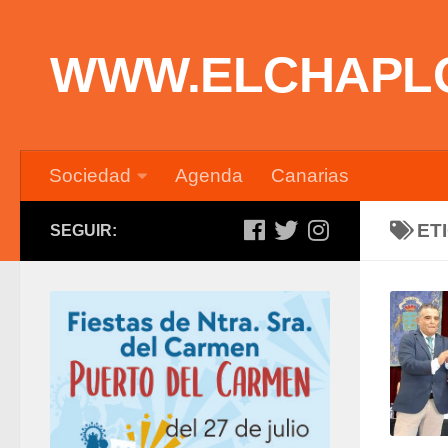
Saltar al contenido
WWW.ELCHAPL
Sociedad
Agenda
Canarias
ET
SEGUIR: