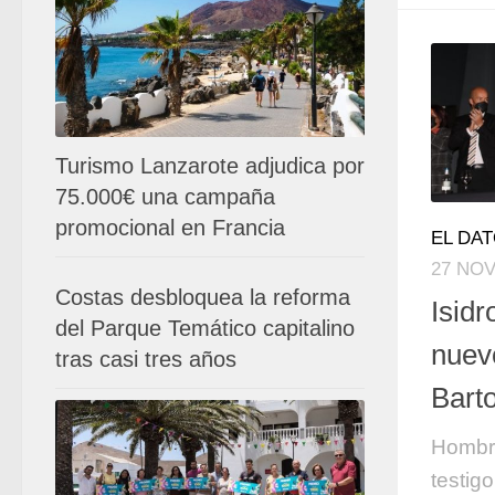
Turismo Lanzarote adjudica por
75.000€ una campaña
promocional en Francia
EL DA
27 NOV
Costas desbloquea la reforma
Isid
del Parque Temático capitalino
nuev
tras casi tres años
Bart
Hombre
testig