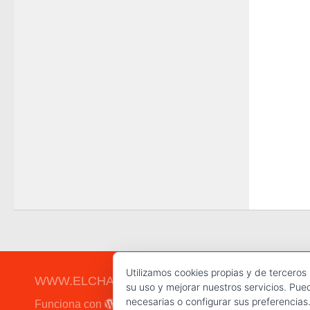
Utilizamos cookies propias y de terceros
WWW.ELCHAPLON.COM © 2026. Todos los derec
su uso y mejorar nuestros servicios. Pue
necesarias o configurar sus preferencias
Funciona con
- Diseñado con el
Tema Hueman