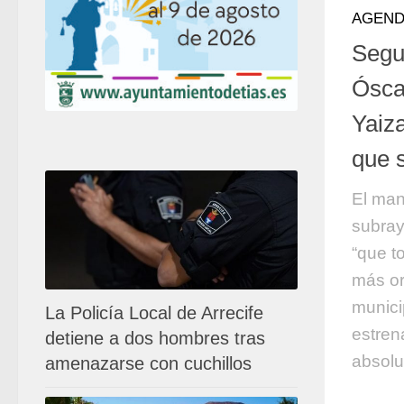
AGEND
Segu
Ósca
Yaiz
que 
El man
subray
“que t
más or
munici
La Policía Local de Arrecife
estren
detiene a dos hombres tras
absolu
amenazarse con cuchillos