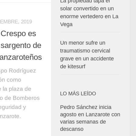
La propiedad tapa el
solar convertido en un
enorme vertedero en La
IEMBRE, 2019
Vega
 Crespo es
Un menor sufre un
l sargento de
traumatismo cervical
lanzaroteños
grave en un accidente
de kitesurf
po Rodríguez
ión como
e la plaza de
LO MÁS LEÍDO
po de Bomberos
eguridad y
Pedro Sánchez inicia
agosto en Lanzarote con
nzarote.
varias semanas de
descanso