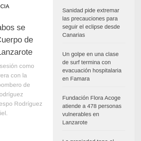
CIA
Sanidad pide extremar
las precauciones para
abos se
seguir el eclipse desde
Canarias
Cuerpo de
anzarote
Un golpe en una clase
de surf termina con
osesión como
evacuación hospitalaria
rera con la
en Famara
 bombero de
odríguez
Fundación Flora Acoge
respo Rodríguez
atiende a 478 personas
el.
vulnerables en
Lanzarote