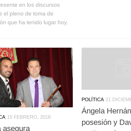
esente en los discursos
e el pleno de toma de
ón que ha tenido lugar hoy.
POLÍTICA
21 DICIEM
Ángela Hernán
CA
15 FEBRERO, 2018
posesión y Da
 asegura