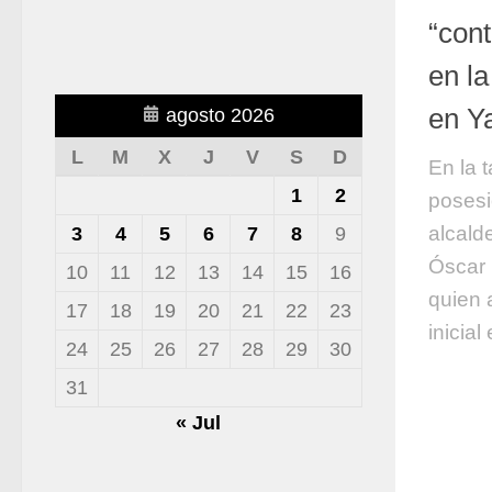
“cont
en l
en Y
agosto 2026
L
M
X
J
V
S
D
En la 
1
2
posesi
alcald
3
4
5
6
7
8
9
Óscar 
10
11
12
13
14
15
16
quien 
17
18
19
20
21
22
23
inicial e
24
25
26
27
28
29
30
31
« Jul