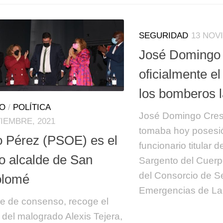
SEGURIDAD
13 NOV
José Domingo
oficialmente e
los bomberos 
TO
/
POLÍTICA
José Domingo Cres
IEMBRE, 2021
tomaba hoy poses
ro Pérez (PSOE) es el
funcionario titular d
o alcalde de San
Sargento del Cuer
del Consorcio de S
olomé
Emergencias de La
 de consenso, recoge el
o del malogrado Alexis Tejera,