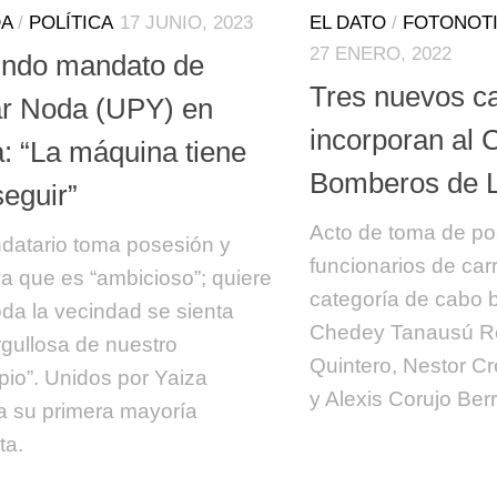
A
/
POLÍTICA
17 JUNIO, 2023
EL DATO
/
FOTONOTI
27 ENERO, 2022
ndo mandato de
Tres nuevos c
r Noda (UPY) en
incorporan al 
a: “La máquina tiene
Bomberos de L
seguir”
Acto de toma de p
datario toma posesión y
funcionarios de car
a que es “ambicioso”; quiere
categoría de cabo
oda la vecindad se sienta
Chedey Tanausú R
gullosa de nuestro
Quintero, Nestor C
pio”. Unidos por Yaiza
y Alexis Corujo Berri
a su primera mayoría
ta.