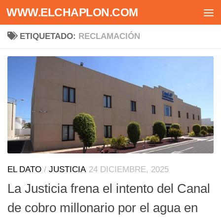
WWW.ELCHAPLON.COM
Saltar al contenido
ETIQUETADO:
RECLAMACIÓN
EL DATO
/
JUSTICIA
24 DICIEMBRE, 2025
La Justicia frena el intento del Canal
de cobro millonario por el agua en