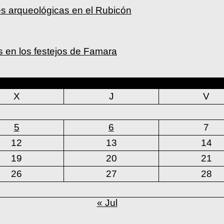
s arqueológicas en el Rubicón
os en los festejos de Famara
agosto 2026
X
J
V
5
6
7
12
13
14
19
20
21
26
27
28
« Jul