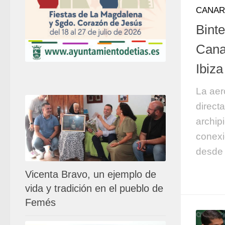
CANAR
Binte
Cana
Ibiza
La aer
directa
archip
conexi
desde 
Vicenta Bravo, un ejemplo de
vida y tradición en el pueblo de
Femés