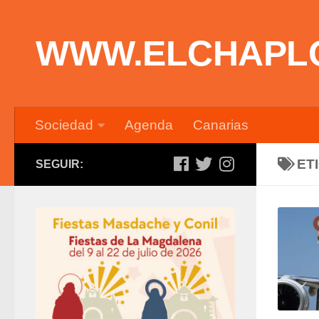
Saltar al contenido
WWW.ELCHAPL
Sociedad
Agenda
Canarias
ET
SEGUIR: