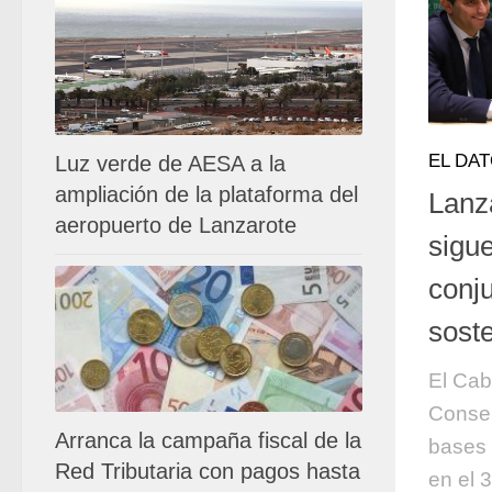
EL DA
Luz verde de AESA a la
ampliación de la plataforma del
Lanz
aeropuerto de Lanzarote
sigu
conj
soste
El Cab
Consel
Arranca la campaña fiscal de la
bases 
Red Tributaria con pagos hasta
en el 