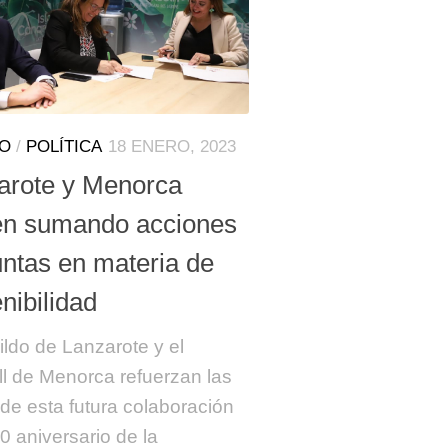
TO
/
POLÍTICA
18 ENERO, 2023
arote y Menorca
en sumando acciones
untas en materia de
nibilidad
ildo de Lanzarote y el
l de Menorca refuerzan las
de esta futura colaboración
30 aniversario de la