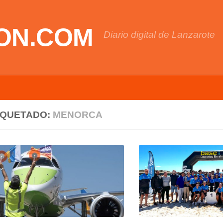
ON.COM
Diario digital de Lanzarote
IQUETADO:
MENORCA