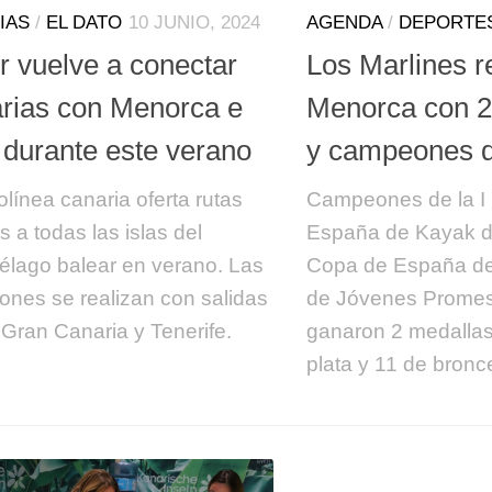
IAS
/
EL DATO
10 JUNIO, 2024
AGENDA
/
DEPORTE
r vuelve a conectar
Los Marlines r
rias con Menorca e
Menorca con 2
 durante este verano
y campeones d
olínea canaria oferta rutas
Campeones de la I
s a todas las islas del
España de Kayak de
iélago balear en verano. Las
Copa de España de
ones se realizan con salidas
de Jóvenes Promesa
Gran Canaria y Tenerife.
ganaron 2 medallas
plata y 11 de bronc