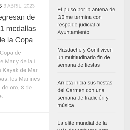
S
3 ABRIL, 2023
El pulso por la antena de
egresan de
Güime termina con
respaldo judicial al
1 medallas
Ayuntamiento
e la Copa
Masdache y Conil viven
 Copa de
un multitudinario fin de
 Mar y de la I
semana de fiestas
 Kayak de Mar
s, los Marlines
Arrieta inicia sus fiestas
 de oro, 8 de
del Carmen con una
e.
semana de tradición y
música
La élite mundial de la